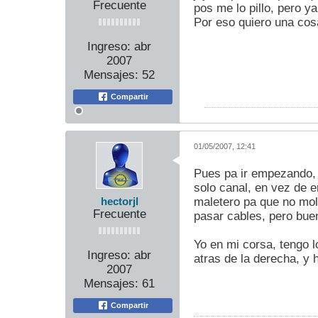
Frecuente
pos me lo pillo, pero y
Por eso quiero una cos
Ingreso:
abr
2007
Mensajes:
52
Compartir
01/05/2007, 12:41
Pues pa ir empezando, y
solo canal, en vez de e
maletero pa que no mol
hectorjl
Frecuente
pasar cables, pero bue
Yo en mi corsa, tengo l
Ingreso:
abr
atras de la derecha, y 
2007
Mensajes:
61
Compartir