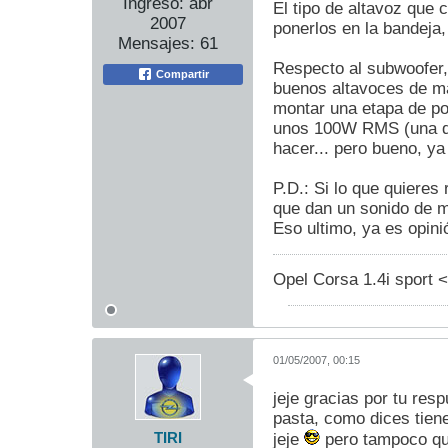
Ingreso:
abr
El tipo de altavoz que
2007
ponerlos en la bandeja
Mensajes:
61
Respecto al subwoofer,
Compartir
buenos altavoces de má
montar una etapa de pot
unos 100W RMS (una que
hacer... pero bueno, ya
P.D.: Si lo que quieres
que dan un sonido de m
Eso ultimo, ya es opin
Opel Corsa 1.4i sport <
01/05/2007, 00:15
jeje gracias por tu res
pasta, como dices tiene
TIRI
jeje
pero tampoco qui