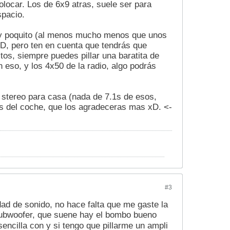
locar. Los de 6x9 atras, suele ser para
spacio.
 muy poquito (al menos mucho menos que unos
DD, pero ten en cuenta que tendrás que
tos, siempre puedes pillar una baratita de
eso, y los 4x50 de la radio, algo podrás
i stereo para casa (nada de 7.1s de esos,
os del coche, que los agradeceras mas xD. <-
#3
idad de sonido, no hace falta que me gaste la
l subwoofer, que suene hay el bombo bueno
ncilla con y si tengo que pillarme un ampli