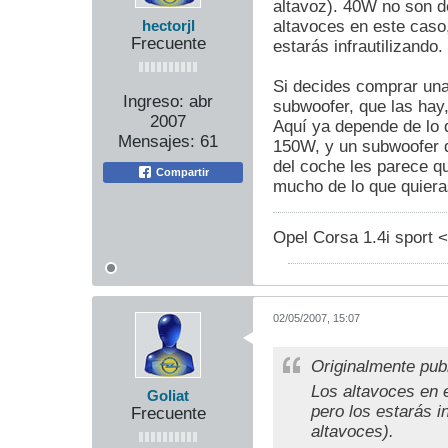
altavoz). 40W no son d
altavoces en este caso
hectorjl
Frecuente
estarás infrautilizando
Si decides comprar una 
Ingreso:
abr
subwoofer, que las hay,
2007
Aquí ya depende de lo 
Mensajes:
61
150W, y un subwoofer d
del coche les parece q
Compartir
mucho de lo que quiera
Opel Corsa 1.4i sport <
02/05/2007, 15:07
Originalmente pub
Los altavoces en 
Goliat
pero los estarás i
Frecuente
altavoces).