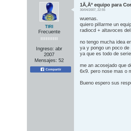
1Ã‚Âº equipo para Co
30/04/2007, 22:55
wuenas.
quiero pillarme un equ
TIRI
radiocd + altavoces del
Frecuente
no tengo mucha idea en 
ya y pongo un poco de
Ingreso:
abr
ya que es todo de serie
2007
Mensajes:
52
me an acosejado que de
Compartir
6x9. pero nose mas o m
Bueno espero sus resp