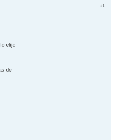
#1
o elijo
as de