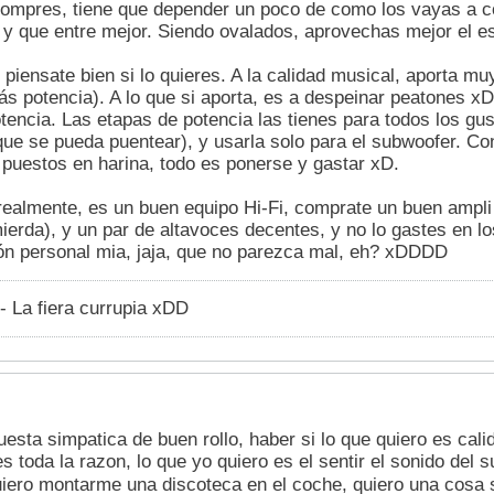
 compres, tiene que depender un poco de como los vayas a co
, y que entre mejor. Siendo ovalados, aprovechas mejor el e
 piensate bien si lo quieres. A la calidad musical, aporta
s potencia). A lo que si aporta, es a despeinar peatones x
encia. Las etapas de potencia las tienes para todos los gus
 se pueda puentear), y usarla solo para el subwoofer. Con 
 puestos en harina, todo es ponerse y gastar xD.
 realmente, es un buen equipo Hi-Fi, comprate un buen ampl
ierda), y un par de altavoces decentes, y no lo gastes en l
ión personal mia, jaja, que no parezca mal, eh? xDDDD
- La fiera currupia xDD
puesta simpatica de buen rollo, haber si lo que quiero es cal
s toda la razon, lo que yo quiero es el sentir el sonido de
ero montarme una discoteca en el coche, quiero una cosa se