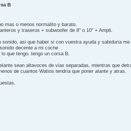
rsa B
ipo mas o menos normalito y barato.
anteros y traseros + subwoofer de 8" o 10" + Ampli.
sonido, asi que haber si con vuestra ayuda y sabiduria me l
 sonido decente a mi coche
 lo que tengo. tengo un corsa B.
lante sean altavoces de vias separadas, mientras que detr
enos de cuantos Watios tendria que poner alante y atras.
uestas.