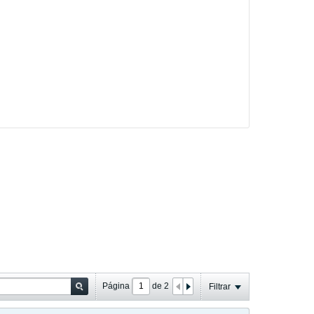
Página
de
2
Filtrar