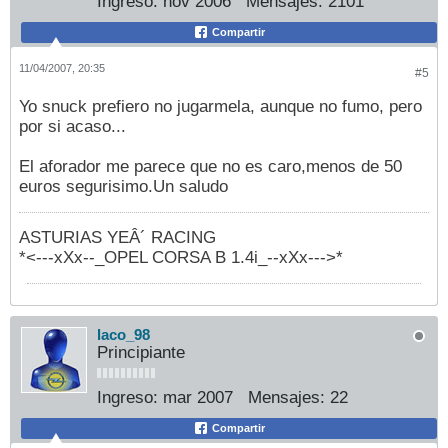
Ingreso:
nov 2006
Mensajes:
2101
Compartir
11/04/2007, 20:35
#5
Yo snuck prefiero no jugarmela, aunque no fumo, pero
por si acaso...
El aforador me parece que no es caro,menos de 50
euros segurisimo.Un saludo
ASTURIAS YEÂ´ RACING
*<---xXx--_OPEL CORSA B 1.4i_--xXx--->*
laco_98
Principiante
Ingreso:
mar 2007
Mensajes:
22
Compartir