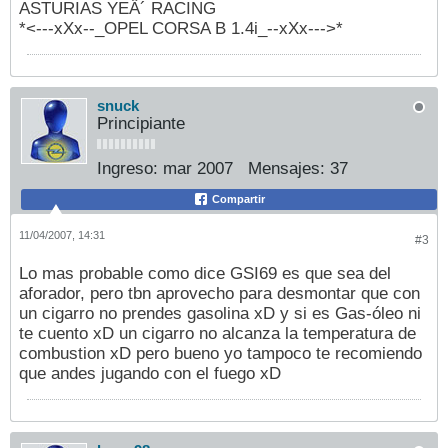
ASTURIAS YEÂ´ RACING
*<---xXx--_OPEL CORSA B 1.4i_--xXx--->*
snuck
Principiante
Ingreso:
mar 2007
Mensajes:
37
Compartir
11/04/2007, 14:31
#3
Lo mas probable como dice GSI69 es que sea del
aforador, pero tbn aprovecho para desmontar que con
un cigarro no prendes gasolina xD y si es Gas-óleo ni
te cuento xD un cigarro no alcanza la temperatura de
combustion xD pero bueno yo tampoco te recomiendo
que andes jugando con el fuego xD