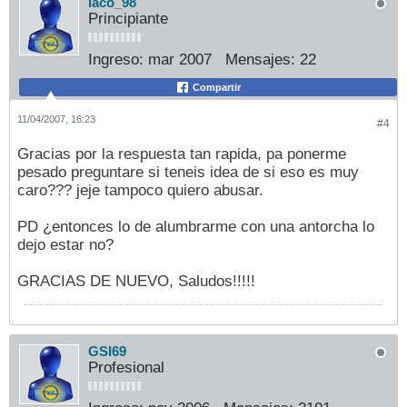
laco_98
Principiante
Ingreso:
mar 2007
Mensajes:
22
Compartir
11/04/2007, 16:23
#4
Gracias por la respuesta tan rapida, pa ponerme
pesado preguntare si teneis idea de si eso es muy
caro??? jeje tampoco quiero abusar.
PD ¿entonces lo de alumbrarme con una antorcha lo
dejo estar no?
GRACIAS DE NUEVO, Saludos!!!!!
GSI69
Profesional