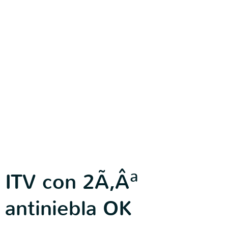
ITV con 2Ã‚Âª
antiniebla OK