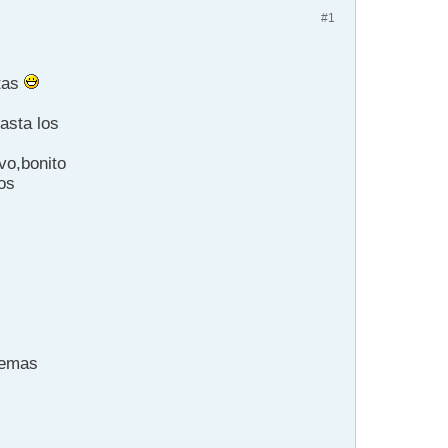
#1
stas
asta los
vo,bonito
os
 demas