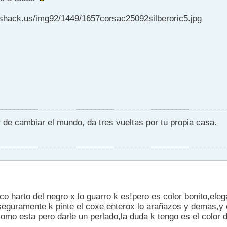
geshack.us/img92/1449/1657corsac25092silberoric5.jpg
or de cambiar el mundo, da tres vueltas por tu propia casa.
o harto del negro x lo guarro k es!pero es color bonito,eleg
,seguramente k pinte el coxe enterox lo arañazos y demas,y
omo esta pero darle un perlado,la duda k tengo es el color d