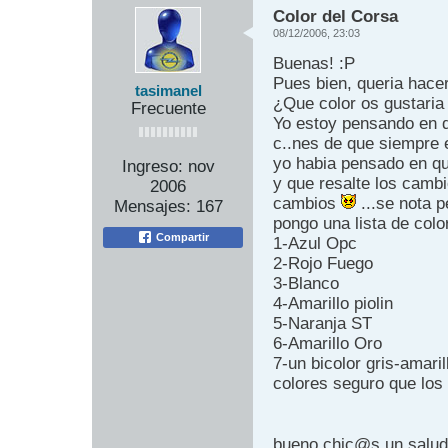
Color del Corsa
08/12/2006, 23:03
Buenas! :P
Pues bien, queria hace
tasimanel
¿Que color os gustaria
Frecuente
Yo estoy pensando en d
c..nes de que siempre 
yo habia pensado en qu
Ingreso:
nov
y que resalte los camb
2006
cambios
...se nota p
Mensajes:
167
pongo una lista de col
Compartir
1-Azul Opc
2-Rojo Fuego
3-Blanco
4-Amarillo piolin
5-Naranja ST
6-Amarillo Oro
7-un bicolor gris-amari
colores seguro que los 
bueno chic@s un salud