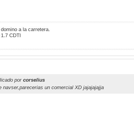
 domino a la carretera.
 1.7 CDTI
licado por
corselius
 navser,parecerias un comercial XD jajajajajja