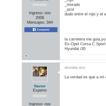
_morado
_azul
Ingreso:
nov
dudo entre el rojo y el a
2006
Mensajes:
344
Compartir
la carretera me guia,yo
Ex-Opel Corsa C Sport
Hyundai i30
09/12/2006, 00:21
La verdad es que a mí e
Navser
Experto
Ingreso:
nov