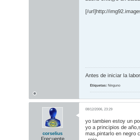
[/url]http://img92.ima
Antes de iniciar la lab
Etiquetas:
Ninguno
08/12/2006, 23:29
yo tambien estoy un poc
yo a principios de año
mas,pintarlo en negro c
corselius
Frecuente
_rojo