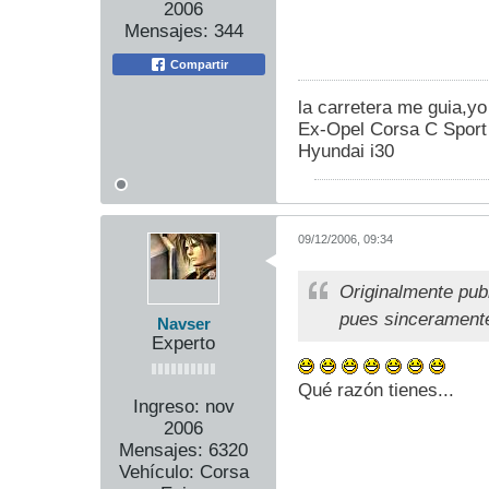
2006
Mensajes:
344
Compartir
la carretera me guia,yo
Ex-Opel Corsa C Sport
Hyundai i30
09/12/2006, 09:34
Originalmente pub
pues sinceramente
Navser
Experto
Qué razón tienes...
Ingreso:
nov
2006
Mensajes:
6320
Vehículo:
Corsa