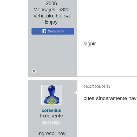
2006
Mensajes:
6320
Vehículo:
Corsa
Enjoy
Compartir
sigpic
09/12/2006, 01:51
pues sinceramente navs
corselius
Frecuente
Ingreso:
nov