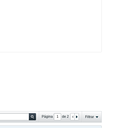
Página
de
2
Filtrar