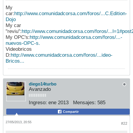
My
car:
http://www.comunidadcorsa.com/foros/...C.Edition-
Dojo
My car
"reviu":
http://www.comunidadcorsa.com/foros/...l=1#pos
My OPC's:
http://www.comunidadcorsa.com/foros/...-
nuevos-OPC-s.
Videobricos
D:
http://www.comunidadcorsa.com/foros/...ideo-
Bricos...
diego14turbo
Avanzado
Ingreso:
ene 2013
Mensajes:
585
Compartir
27/05/2013, 20:55
#22