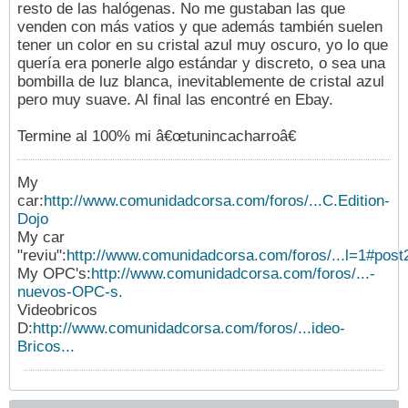
resto de las halógenas. No me gustaban las que
venden con más vatios y que además también suelen
tener un color en su cristal azul muy oscuro, yo lo que
quería era ponerle algo estándar y discreto, o sea una
bombilla de luz blanca, inevitablemente de cristal azul
pero muy suave. Al final las encontré en Ebay.
Termine al 100% mi â€œtunincacharroâ€
My
car:
http://www.comunidadcorsa.com/foros/...C.Edition-
Dojo
My car
"reviu":
http://www.comunidadcorsa.com/foros/...l=1#pos
My OPC's:
http://www.comunidadcorsa.com/foros/...-
nuevos-OPC-s.
Videobricos
D:
http://www.comunidadcorsa.com/foros/...ideo-
Bricos...