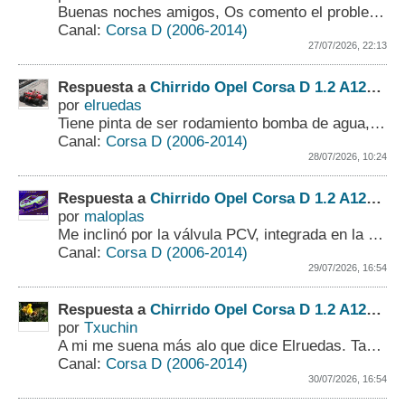
Buenas noches amigos,
Os comento el problema que me ha surgido en el coche (Opel Corsa D 1.2. Motor A12XER)
Canal:
Corsa D (2006-2014)
27/07/2026, 22:13
Respuesta a
Chirrido Opel Corsa D 1.2 A12XER
por
elruedas
Tiene pinta de ser rodamiento bomba de agua, o alternador.
Canal:
Corsa D (2006-2014)
28/07/2026, 10:24
Respuesta a
Chirrido Opel Corsa D 1.2 A12XER
por
maloplas
Me inclinó por la válvula PCV, integrada en la tapa de balancines. La succión de aire dentro del motor puede que sea lo que está provocando ese sonido....
Canal:
Corsa D (2006-2014)
29/07/2026, 16:54
Respuesta a
Chirrido Opel Corsa D 1.2 A12XER
por
Txuchin
A mi me suena más alo que dice Elruedas. También es fácil de probar quitar la correa y arrancar el motor. Se hace así la prueba conjunta.
Canal:
Corsa D (2006-2014)
30/07/2026, 16:54