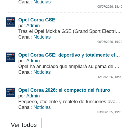
Canal:
Noticias
08/07/2026, 18:40
Opel Corsa GSE
por
Admin
Tras el Opel Mokka GSE (Grand Sport Electric), ahora llega el Corsa GSE, la nueva versión deportiva que se presentará en octubre, en el Salón del Automóvil de París ...
Canal:
Noticias
06/06/2026, 19:22
Opel Corsa GSE: deportivo y totalmente eléctrico
por
Admin
Opel ha anunciado que ampliará su gama de modelos GSE totalmente eléctricos con la llegada del Opel Corsa GSE. ...
Canal:
Noticias
12/03/2026, 18:00
Opel Corsa 2026: el compacto del futuro
por
Admin
Pequeño, eficiente y repleto de funciones avanzadas, el Opel Corsa 2026 llega para revolucionar el segmento de los autos compactos con un diseño renovado, moderna tecnología y mayor eficiencia de combustible. ...
Canal:
Noticias
03/10/2025, 19:19
Ver todos