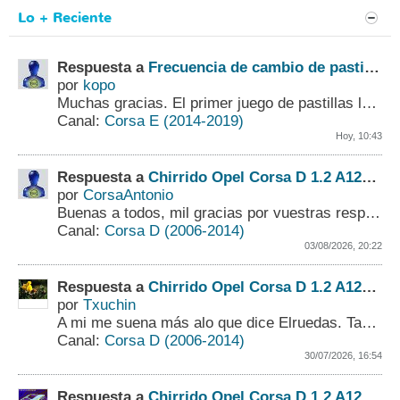
Lo + Reciente
Respuesta a
Frecuencia de cambio de pastillas y discos de freno
por
kopo
Muchas gracias. El primer juego de pastillas lo cambié con 65000 Kms. y mi mayor duda eran los discos. Supongo que los cambiaré con las próximas pastillas,...
Canal:
Corsa E (2014-2019)
Hoy, 10:43
Respuesta a
Chirrido Opel Corsa D 1.2 A12XER
por
CorsaAntonio
Buenas a todos,
mil gracias por vuestras respuestas.
Canal:
Corsa D (2006-2014)
03/08/2026, 20:22
Respuesta a
Chirrido Opel Corsa D 1.2 A12XER
por
Txuchin
A mi me suena más alo que dice Elruedas. También es fácil de probar quitar la correa y arrancar el motor. Se hace así la prueba conjunta.
Canal:
Corsa D (2006-2014)
30/07/2026, 16:54
Respuesta a
Chirrido Opel Corsa D 1.2 A12XER