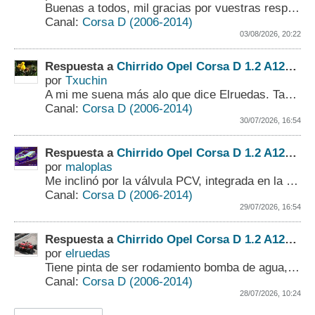
Buenas a todos,
mil gracias por vuestras respuestas.
Canal:
Corsa D (2006-2014)
03/08/2026, 20:22
Respuesta a
Chirrido Opel Corsa D 1.2 A12XER
por
Txuchin
A mi me suena más alo que dice Elruedas. También es fácil de probar quitar la correa y arrancar el motor. Se hace así la prueba conjunta.
Canal:
Corsa D (2006-2014)
30/07/2026, 16:54
Respuesta a
Chirrido Opel Corsa D 1.2 A12XER
por
maloplas
Me inclinó por la válvula PCV, integrada en la tapa de balancines. La succión de aire dentro del motor puede que sea lo que está provocando ese sonido....
Canal:
Corsa D (2006-2014)
29/07/2026, 16:54
Respuesta a
Chirrido Opel Corsa D 1.2 A12XER
por
elruedas
Tiene pinta de ser rodamiento bomba de agua, o alternador.
Canal:
Corsa D (2006-2014)
28/07/2026, 10:24