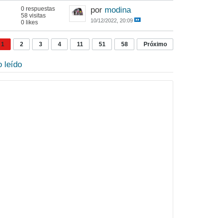
0 respuestas
por
modina
58 visitas
10/12/2022, 20:09
0 likes
1
2
3
4
11
51
58
Próximo
 leído