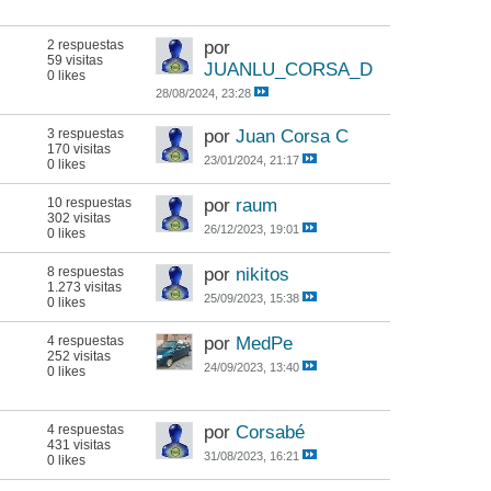
2 respuestas
por
59 visitas
JUANLU_CORSA_D
0 likes
28/08/2024, 23:28
3 respuestas
por
Juan Corsa C
170 visitas
23/01/2024, 21:17
0 likes
10 respuestas
por
raum
302 visitas
26/12/2023, 19:01
0 likes
8 respuestas
por
nikitos
1.273 visitas
25/09/2023, 15:38
0 likes
4 respuestas
por
MedPe
252 visitas
24/09/2023, 13:40
0 likes
4 respuestas
por
Corsabé
431 visitas
31/08/2023, 16:21
0 likes