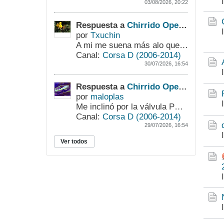
03/08/2026, 20:22
Respuesta a
Chirrido Opel Corsa D 1.2 A12XER
por
Txuchin
A mi me suena más alo que dice Elruedas. También es fácil de probar quitar la correa y arrancar el motor. Se hace así la prueba conjunta.
Canal:
Corsa D (2006-2014)
30/07/2026, 16:54
Respuesta a
Chirrido Opel Corsa D 1.2 A12XER
por
maloplas
Me inclinó por la válvula PCV, integrada en la tapa de balancines. La succión de aire dentro del motor puede que sea lo que está provocando ese sonido....
Canal:
Corsa D (2006-2014)
29/07/2026, 16:54
Ver todos