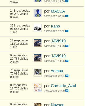
26/12/2023, 19:50
2 likes
143 respuestas
por
MASCA
94.280 visitas
23/03/2022, 08:48
0 likes
398 respuestas
por
Kano
91.653 visitas
19/03/2022, 20:32
1 like
18 respuestas
por
JAVI910
11.602 visitas
04/01/2021, 14:28
1 like
9 respuestas
por
JAVI910
20.784 visitas
04/01/2021, 14:26
2 likes
70 respuestas
por
Anmau
70.089 visitas
10/08/2018, 23:24
0 likes
0 respuestas
por
Corsario_Azul
17.756 visitas
12/03/2008, 22:30
0 likes
0 respuestas
por
Navser