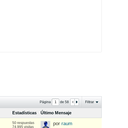
Página
de
58
Filtrar
Estadísticas
Último Mensaje
50 respuestas
por
raum
74.995 visitas