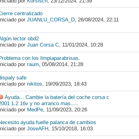
Iniciado por
Korsisch
,
23/12/2024, 21:39
Cierre centralizado
Iniciado por
JUANLU_CORSA_D
,
26/08/2024, 22:11
Algún lector obd2
Iniciado por
Juan Corsa C
,
11/01/2024, 10:28
Problema con los limpiaparabrisas.
Iniciado por
raum
,
05/08/2014, 21:28
dispaly safe
Iniciado por
nikitos
,
19/09/2023, 18:43
Ayuda... Cambie la batería del coche corsa c
2001 1.2 16v y no arranco mas.....
Iniciado por
MedPe
,
11/09/2023, 20:26
Necesito ayuda fuelle palanca de cambios
Iniciado por
JoseAFH
,
15/10/2018, 16:03