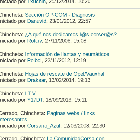
Iniciado por
Txuchin
,
25/12/2014, 10:26
Chincheta:
Sección OP-COM - Diagnosis
Iniciado por
Danuvid
,
23/01/2012, 22:57
Chincheta:
¿A qué nos dedicamos l@s corser@s?
Iniciado por
Rotciv
,
27/11/2006, 15:08
Chincheta:
Información de llantas y neumáticos
Iniciado por
Peibol
,
22/11/2012, 12:19
Chincheta:
Hojas de rescate de Opel/Vauxhall
Iniciado por
Draksar
,
13/02/2014, 19:13
Chincheta:
I.T.V.
Iniciado por
Y17DT
,
18/09/2013, 15:11
Cerrado, Chincheta:
Paginas webs / links
interesantes
Iniciado por
Corsario_Azul
,
12/03/2008, 22:30
Cerrado, Chincheta:
La ComunidadCorsa con