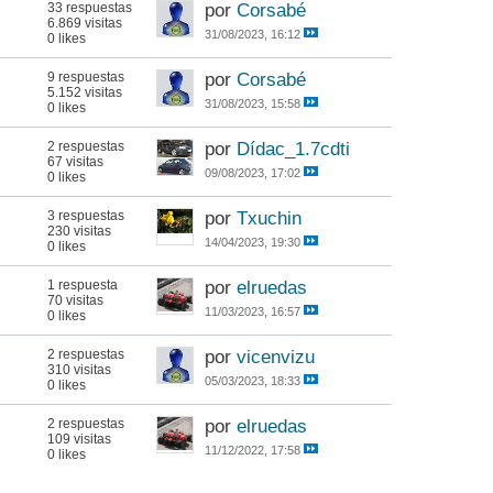
33 respuestas
por
Corsabé
6.869 visitas
31/08/2023, 16:12
0 likes
9 respuestas
por
Corsabé
5.152 visitas
31/08/2023, 15:58
0 likes
2 respuestas
por
Dídac_1.7cdti
67 visitas
09/08/2023, 17:02
0 likes
3 respuestas
por
Txuchin
230 visitas
14/04/2023, 19:30
0 likes
1 respuesta
por
elruedas
70 visitas
11/03/2023, 16:57
0 likes
2 respuestas
por
vicenvizu
310 visitas
05/03/2023, 18:33
0 likes
2 respuestas
por
elruedas
109 visitas
11/12/2022, 17:58
0 likes