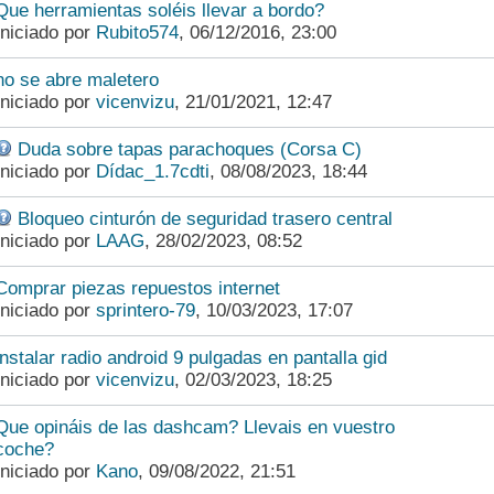
Que herramientas soléis llevar a bordo?
Iniciado por
Rubito574
,
06/12/2016, 23:00
no se abre maletero
Iniciado por
vicenvizu
,
21/01/2021, 12:47
Duda sobre tapas parachoques (Corsa C)
Iniciado por
Dídac_1.7cdti
,
08/08/2023, 18:44
Bloqueo cinturón de seguridad trasero central
Iniciado por
LAAG
,
28/02/2023, 08:52
Comprar piezas repuestos internet
Iniciado por
sprintero-79
,
10/03/2023, 17:07
instalar radio android 9 pulgadas en pantalla gid
Iniciado por
vicenvizu
,
02/03/2023, 18:25
Que opináis de las dashcam? Llevais en vuestro
coche?
Iniciado por
Kano
,
09/08/2022, 21:51