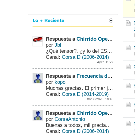
Lo + Reciente
Respuesta a
Chirrido Opel Corsa D 1.2 A12XER
por
Jbl
¿Qué tensor?, ¿y lo del ESP que comentabas?, ¿y el ruido?.
Canal:
Corsa D (2006-2014)
Ayer, 11:27
Respuesta a
Frecuencia de cambio de pastillas y discos de freno
por
kopo
Muchas gracias. El primer juego de pastillas lo cambié con 65000 Kms. y mi mayor duda eran los discos. Supongo que los cambiaré con las próximas pastillas,...
Canal:
Corsa E (2014-2019)
06/08/2026, 10:43
Respuesta a
Chirrido Opel Corsa D 1.2 A12XER
por
CorsaAntonio
Buenas a todos,
mil gracias por vuestras respuestas.
Canal:
Corsa D (2006-2014)