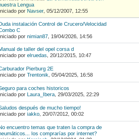
nuestra Lengua
Iniciado por
Navser
,
05/12/2007, 12:55
Duda instalación Control de Crucero/Velocidad
Combo C
Iniciado por
nimian87
,
19/04/2026, 14:56
Manual de taller del opel corsa d
Iniciado por
elruedas
,
20/12/2015, 10:47
Carburador Pierburg 2E
Iniciado por
Trentonik
,
05/04/2025, 16:58
Seguro para coches historicos
Iniciado por
Laura_Ibera
,
29/03/2025, 22:29
Saludos después de mucho tiempo!
Iniciado por
iakko
,
20/07/2012, 00:02
No encuentro temas que traten la compra de
Pues tensor cambiado.
A ver si acertamos.
neumáticos... los comprarías por internet?