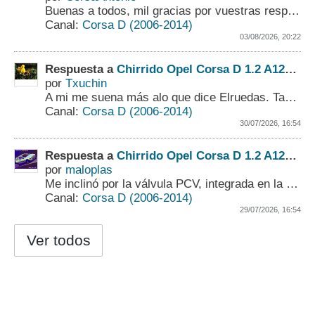
Buenas a todos,
mil gracias por vuestras respuestas.
Canal:
Corsa D (2006-2014)
03/08/2026, 20:22
Respuesta a
Chirrido Opel Corsa D 1.2 A12XER
por
Txuchin
A mi me suena más alo que dice Elruedas. También es fácil de probar quitar la correa y arrancar el motor. Se hace así la prueba conjunta.
Canal:
Corsa D (2006-2014)
30/07/2026, 16:54
Respuesta a
Chirrido Opel Corsa D 1.2 A12XER
por
maloplas
Me inclinó por la válvula PCV, integrada en la tapa de balancines. La succión de aire dentro del motor puede que sea lo que está provocando ese sonido....
Canal:
Corsa D (2006-2014)
29/07/2026, 16:54
Ver todos