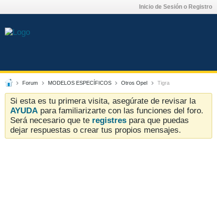
Inicio de Sesión o Registro
Forum
MODELOS ESPECÍFICOS
Otros Opel
Tigra
Si esta es tu primera visita, asegúrate de revisar la
AYUDA
para familiarizarte con las funciones del foro.
Será necesario que te
registres
para que puedas
dejar respuestas o crear tus propios mensajes.