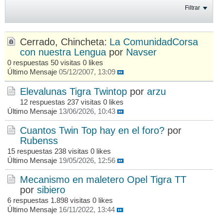
Filtrar
Cerrado, Chincheta:
La ComunidadCorsa
con nuestra Lengua
por
Navser
0 respuestas
50 visitas
0 likes
Último Mensaje
05/12/2007, 13:09
Elevalunas Tigra Twintop
por
arzu
12 respuestas
237 visitas
0 likes
Último Mensaje
13/06/2026, 10:43
Cuantos Twin Top hay en el foro?
por
Rubenss
15 respuestas
238 visitas
0 likes
Último Mensaje
19/05/2026, 12:56
Mecanismo en maletero Opel Tigra TT
por
sibiero
6 respuestas
1.898 visitas
0 likes
Último Mensaje
16/11/2022, 13:44