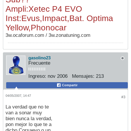
Ampli:Xetec P4 EVO
Inst:Evus,Impact,Bat. Optima
Yellow,Phonocar
3w.ocaforum.com / 3w.zonatuning.com
gasolino23
Frecuente
Ingreso:
nov 2006
Mensajes:
213
Compartir
04/05/2007, 14:47
#3
La verdad que no te
van a sonar muy
bien nunca la verdad,
pon mejor lo que te a
dicho Corsaevo o un