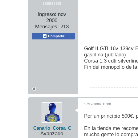
Ingreso:
nov
2006
Mensajes:
213
Compartir
Golf II GTI 16v 139cv E
gasolina (jubilado)
Corsa 1.3 cdti silverlin
Fin del monopolio de la
17/12/2006, 13:00
Por un principio 500€,
En la tienda me recome
Canario_Corsa_C
Avanzado
mucha gente lo compra 