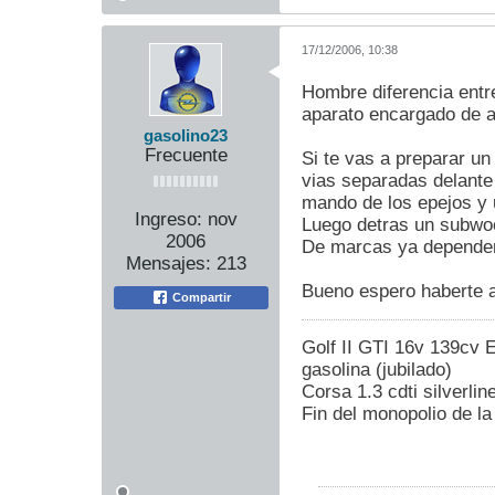
17/12/2006, 10:38
Hombre diferencia entre
aparato encargado de a
gasolino23
Frecuente
Si te vas a preparar u
vias separadas delante
mando de los epejos y u
Ingreso:
nov
Luego detras un subwoof
2006
De marcas ya dependeri
Mensajes:
213
Bueno espero haberte 
Compartir
Golf II GTI 16v 139cv E
gasolina (jubilado)
Corsa 1.3 cdti silverlin
Fin del monopolio de la