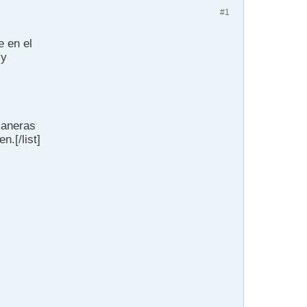
#1
 en el
 y
maneras
.[/list]