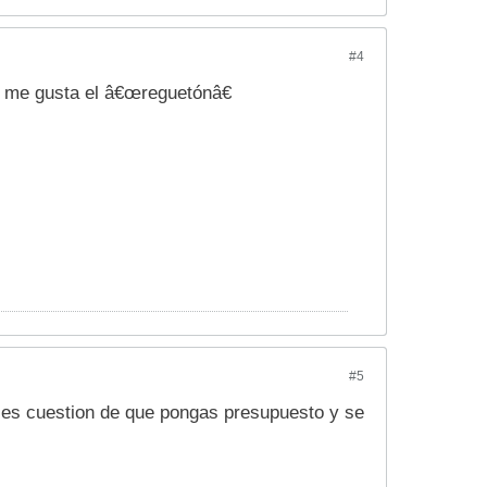
#4
eso me gusta el â€œreguetónâ€
#5
 es cuestion de que pongas presupuesto y se