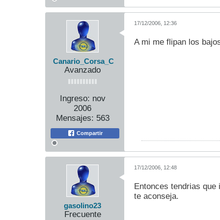
17/12/2006, 12:36
A mi me flipan los bajo
Canario_Corsa_C
Avanzado
Ingreso:
nov
2006
Mensajes:
563
Compartir
17/12/2006, 12:48
Entonces tendrias que 
te aconseja.
gasolino23
Frecuente