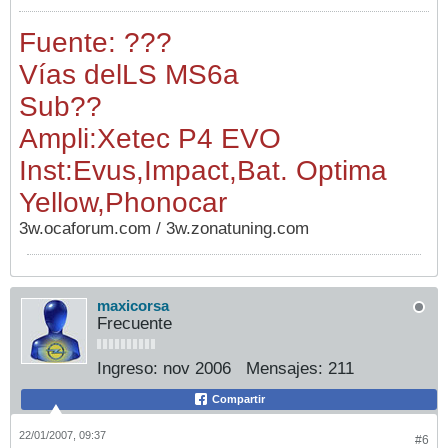
Fuente: ???
Vías del
LS MS6a
Sub
??
Ampli:Xetec P4 EVO
Inst:Evus,Impact,Bat. Optima
Yellow,Phonocar
3w.ocaforum.com / 3w.zonatuning.com
maxicorsa
Frecuente
Ingreso:
nov 2006
Mensajes:
211
Compartir
22/01/2007, 09:37
#6