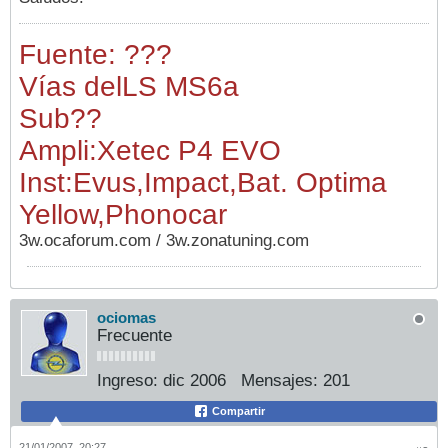
Fuente: ???
Vías del
LS MS6a
Sub
??
Ampli:Xetec P4 EVO
Inst:Evus,Impact,Bat. Optima
Yellow,Phonocar
3w.ocaforum.com / 3w.zonatuning.com
ociomas
Frecuente
Ingreso:
dic 2006
Mensajes:
201
Compartir
21/01/2007, 20:27