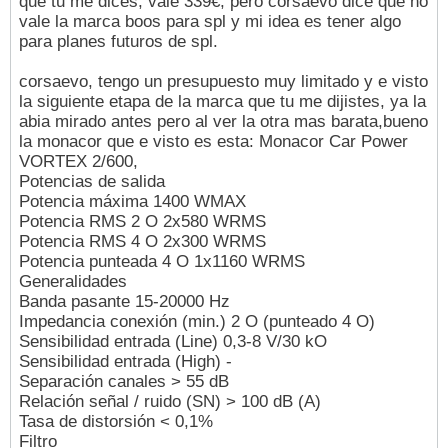
que tu me dices, vale 339€, pero corsaevo dice que no
vale la marca boos para spl y mi idea es tener algo
para planes futuros de spl.
corsaevo, tengo un presupuesto muy limitado y e visto
la siguiente etapa de la marca que tu me dijistes, ya la
abia mirado antes pero al ver la otra mas barata,bueno
la monacor que e visto es esta: Monacor Car Power
VORTEX 2/600,
Potencias de salida
Potencia máxima 1400 WMAX
Potencia RMS 2 O 2x580 WRMS
Potencia RMS 4 O 2x300 WRMS
Potencia punteada 4 O 1x1160 WRMS
Generalidades
Banda pasante 15-20000 Hz
Impedancia conexión (min.) 2 O (punteado 4 O)
Sensibilidad entrada (Line) 0,3-8 V/30 kO
Sensibilidad entrada (High) -
Separación canales > 55 dB
Relación señal / ruido (SN) > 100 dB (A)
Tasa de distorsión < 0,1%
Filtro