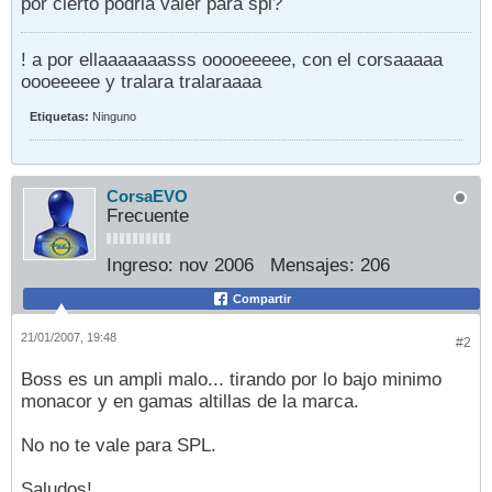
por cierto podria valer para spl?
! a por ellaaaaaaasss ooooeeeee, con el corsaaaaa
oooeeeee y tralara tralaraaaa
Etiquetas:
Ninguno
CorsaEVO
Frecuente
Ingreso:
nov 2006
Mensajes:
206
Compartir
21/01/2007, 19:48
#2
Boss es un ampli malo... tirando por lo bajo minimo
monacor y en gamas altillas de la marca.
No no te vale para SPL.
Saludos!