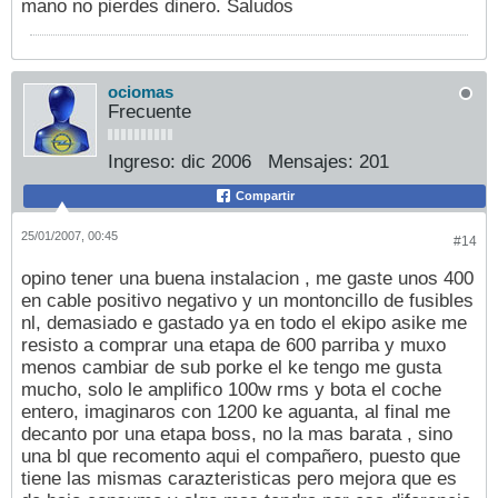
mano no pierdes dinero. Saludos
ociomas
Frecuente
Ingreso:
dic 2006
Mensajes:
201
Compartir
25/01/2007, 00:45
#14
opino tener una buena instalacion , me gaste unos 400
en cable positivo negativo y un montoncillo de fusibles
nl, demasiado e gastado ya en todo el ekipo asike me
resisto a comprar una etapa de 600 parriba y muxo
menos cambiar de sub porke el ke tengo me gusta
mucho, solo le amplifico 100w rms y bota el coche
entero, imaginaros con 1200 ke aguanta, al final me
decanto por una etapa boss, no la mas barata , sino
una bl que recomento aqui el compañero, puesto que
tiene las mismas carazteristicas pero mejora que es