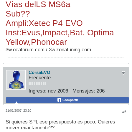
Vías del
LS MS6a
Sub
??
Ampli:Xetec P4 EVO
Inst:Evus,Impact,Bat. Optima
Yellow,Phonocar
3w.ocaforum.com / 3w.zonatuning.com
CorsaEVO
Frecuente
Ingreso:
nov 2006
Mensajes:
206
Compartir
21/01/2007, 23:10
#5
Si quieres SPL ese presupuesto es poco. Quieres
mover exactamente??