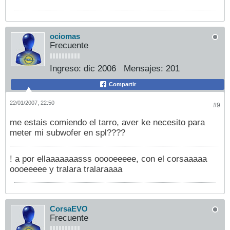
ociomas
Frecuente
Ingreso:
dic 2006
Mensajes:
201
Compartir
22/01/2007, 22:50
#9
me estais comiendo el tarro, aver ke necesito para
meter mi subwofer en spl????
! a por ellaaaaaaasss ooooeeeee, con el corsaaaaa
oooeeeee y tralara tralaraaaa
CorsaEVO
Frecuente