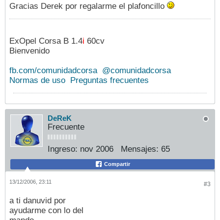
Gracias Derek por regalarme el plafoncillo
ExOpel Corsa B 1.4
i
60cv
Bienvenido
fb.com/comunidadcorsa
@comunidadcorsa
Normas de uso
Preguntas frecuentes
DeReK
Frecuente
Ingreso:
nov 2006
Mensajes:
65
Compartir
13/12/2006, 23:11
#3
a ti danuvid por
ayudarme con lo del