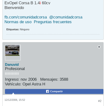
ExOpel Corsa B 1.4
i
60cv
Bienvenido
fb.com/comunidadcorsa
@comunidadcorsa
Normas de uso
Preguntas frecuentes
Etiquetas:
Ninguno
Danuvid
Profesional
Ingreso:
nov 2006
Mensajes:
3588
Vehículo:
Opel Astra H
Compartir
12/12/2006, 15:52
#2