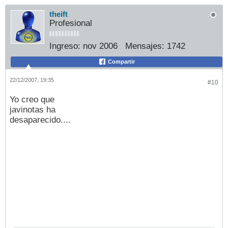
theift
Profesional
Ingreso:
nov 2006
Mensajes:
1742
Compartir
22/12/2007, 19:35
#10
Yo creo que
javinotas ha
desaparecido....