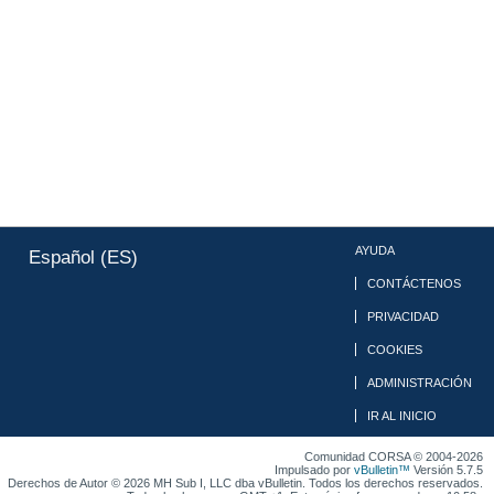
AYUDA
Español (ES)
CONTÁCTENOS
PRIVACIDAD
COOKIES
ADMINISTRACIÓN
IR AL INICIO
Comunidad CORSA © 2004-2026
Impulsado por
vBulletin™
Versión 5.7.5
Derechos de Autor © 2026 MH Sub I, LLC dba vBulletin. Todos los derechos reservados.