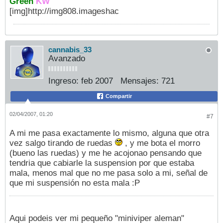
Green
KW
[img]http://img808.imageshac
cannabis_33
Avanzado
Ingreso:
feb 2007
Mensajes:
721
Compartir
02/04/2007, 01:20
#7
A mi me pasa exactamente lo mismo, alguna que otra
vez salgo tirando de ruedas
, y me bota el morro
(bueno las ruedas) y me he acojonao pensando que
tendria que cabiarle la suspension por que estaba
mala, menos mal que no me pasa solo a mi, señal de
que mi suspensión no esta mala :P
Aqui podeis ver mi pequeño "miniviper aleman"