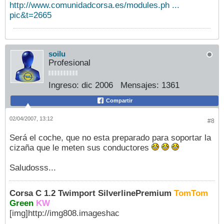
http://www.comunidadcorsa.es/modules.ph ...
pic&t=2665
soilu
Profesional
Ingreso:
dic 2006
Mensajes:
1361
Compartir
02/04/2007, 13:12
#8
Será el coche, que no esta preparado para soportar la
cizaña que le meten sus conductores
Saludosss...
Corsa C 1.2 Twimport SilverlinePremium
TomTom
Green
KW
[img]http://img808.imageshac