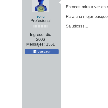
Entoces mira a ver en 
Para una mejor busqued
soilu
Profesional
Saludosss...
Ingreso:
dic
2006
Mensajes:
1361
Compartir