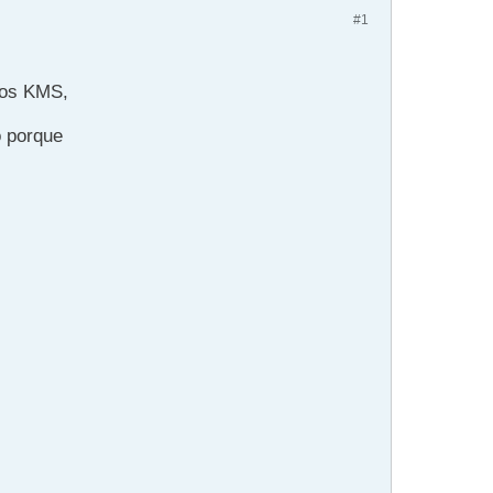
#1
los KMS,
o porque