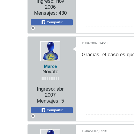
Ingreso:
nov
2006
Mensajes:
430
Compartir
11/04/2007, 14:29
Gracias, el caso es que
Marce
Novato
Ingreso:
abr
2007
Mensajes:
5
Compartir
12/04/2007, 09:31