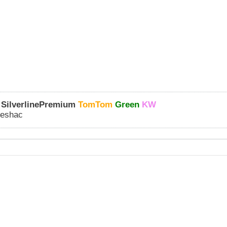
 SilverlinePremium
TomTom
Green
KW
geshac