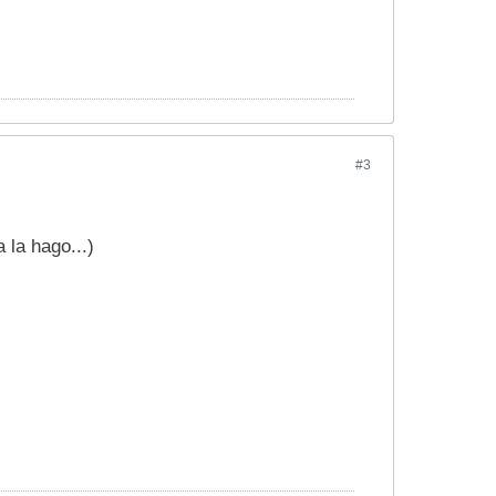
#3
 la hago...)