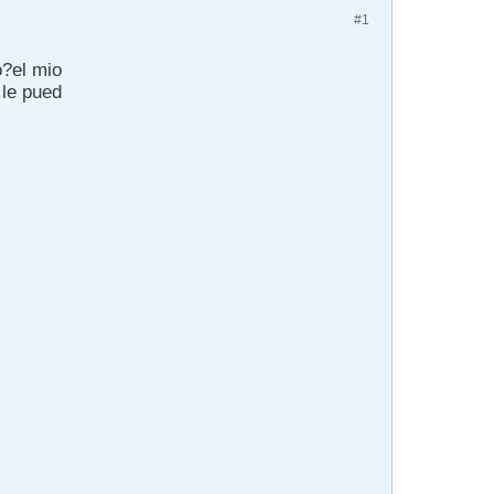
#1
o?el mio
 le pued