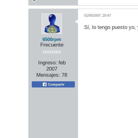
01/05/2007, 20:47
Sí, lo tengo puesto yo,
6500rpm
Frecuente
Ingreso:
feb
2007
Mensajes:
78
Compartir