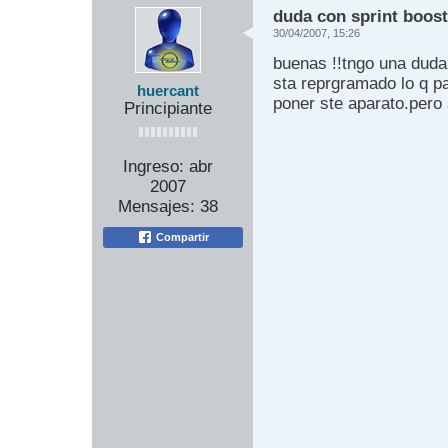
duda con sprint boost
30/04/2007, 15:26
buenas !!tngo una duda
sta reprgramado lo q pa
huercant
poner ste aparato.pero 
Principiante
Ingreso:
abr
2007
Mensajes:
38
Compartir