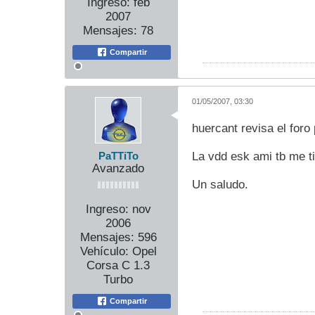
Ingreso:
feb
2007
Mensajes:
78
Compartir
01/05/2007, 03:30
huercant revisa el foro
La vdd esk ami tb me ti
PaTTiTo
Avanzado
Un saludo.
Ingreso:
nov
2006
Mensajes:
596
Vehículo:
Opel
Corsa C 1.3
Turbo
Compartir