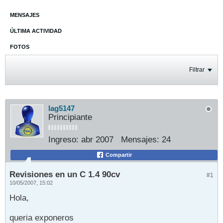
MENSAJES
ÚLTIMA ACTIVIDAD
FOTOS
Filtrar
lag5147
Principiante
Ingreso:
abr 2007
Mensajes:
24
Compartir
Revisiones en un C 1.4 90cv
#1
10/05/2007, 15:02
Hola,
queria exponeros