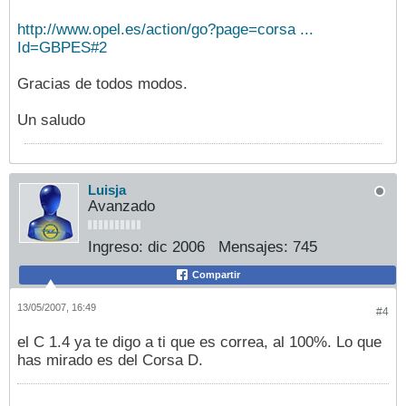
http://www.opel.es/action/go?page=corsa ...
Id=GBPES#2
Gracias de todos modos.
Un saludo
Luisja
Avanzado
Ingreso:
dic 2006
Mensajes:
745
Compartir
13/05/2007, 16:49
#4
el C 1.4 ya te digo a ti que es correa, al 100%. Lo que
has mirado es del Corsa D.