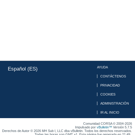
AYUDA
Español (ES)
CONTÁCTENOS
PRIVACIDAD
COOKIES
ADMINISTRACIÓN
IR AL INICIO
Comunidad CORSA © 2004-2026
Impulsado por
vBulletin™
Versión 5.7.5
Derechos de Autor © 2026 MH Sub I, LLC dba vBulletin. Todos los derechos reservados.
Todas las horas son GMT +1. Esta página fue generada en 21:49 .