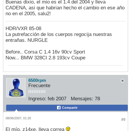
Buenas dixio, el mio es el 1.4 del 2004 y lleva
CADENA, asi que habrian hecho el cambio en ese año
no en el 2005, salu2!
HDR/VXR 85-08
La putrefacción de los cuerpos regocija nuestras
entrañas. NURGLE
Before.. Corsa C 1.4 16v 90cv Sport
Now... BMW 328CI 2.8 193cv Coupe
6500rpm
Frecuente
Ingreso:
feb 2007
Mensajes:
78
Compartir
08/06/2007, 01:26
#9
El mío, z14xe, lleva correa