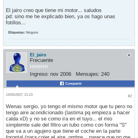
El jairo creo que tiene mi motor... saludos
pd: sino me he explicado bien, ya os hago unas
fotillos...
Etiquetas:
Ninguno
El_jairo
Frecuente
Ingreso:
nov 2006
Mensajes:
240
Compartir
15/05/2007, 21:23
#2
Wenas sergio, yo tengo el mismo motor que tu pero no
tengo aire acondicionado (lastima pq empieza a hacer
calda xD) y no se como ira en el tuyo... el mio
simplemte sale del filtro un tubo como con forma "S"
que va a un agujero que tiene el coche en la parte
forontal (para cojer el aire. ombre... parece que no me