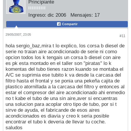
Principiante
Ingreso:
dic 2006
Mensajes:
17
Compartir
29/05/2007, 23:05
#11
hola sergio_baz,mira t lo explico, los corsa b diesel de
serie no traian aire acondicionado de serie ni como
opcion todos los k tengais un corsa b diesel con aire
es pk esta montado en el taller son "piratas" lo k
komentas del tubo tienes razon kuando se montaba el
A/C se suprimia ese tubito k va desde la carcasa del
filtro hasta el frontal y se ponia una pekeña cajita de
plastico atornillada a la carcasa del filtro y entonces al
estar el compresor del aire acondicionado ahi enmedio
no t kabe el tubo de una sin aire,aver si encuentras
una solucion para acoplar otro tipo de tubo, por si t
sirve de ayuda, el fabricande de esos aires
acondicionados es diavia y creo k seria posible
encontrar el tubo k deveria de llevar tu coche.
saludos