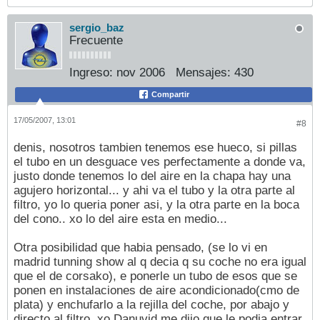
sergio_baz
Frecuente
Ingreso:
nov 2006
Mensajes:
430
Compartir
17/05/2007, 13:01
#8
denis, nosotros tambien tenemos ese hueco, si pillas
el tubo en un desguace ves perfectamente a donde va,
justo donde tenemos lo del aire en la chapa hay una
agujero horizontal... y ahi va el tubo y la otra parte al
filtro, yo lo queria poner asi, y la otra parte en la boca
del cono.. xo lo del aire esta en medio...
Otra posibilidad que habia pensado, (se lo vi en
madrid tunning show al q decia q su coche no era igual
que el de corsako), e ponerle un tubo de esos que se
ponen en instalaciones de aire acondicionado(cmo de
plata) y enchufarlo a la rejilla del coche, por abajo y
directo al filtro, xo Danuvid me dijo que le podia entrar