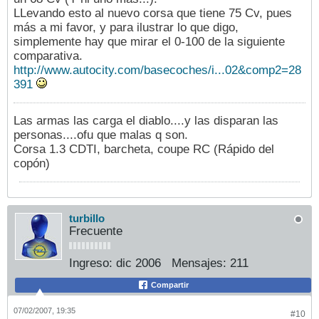
LLevando esto al nuevo corsa que tiene 75 Cv, pues
más a mi favor, y para ilustrar lo que digo,
simplemente hay que mirar el 0-100 de la siguiente
comparativa.
http://www.autocity.com/basecoches/i...02&comp2=28
391
Las armas las carga el diablo....y las disparan las
personas....ofu que malas q son.
Corsa 1.3 CDTI, barcheta, coupe RC (Rápido del
copón)
turbillo
Frecuente
Ingreso:
dic 2006
Mensajes:
211
Compartir
07/02/2007, 19:35
#10