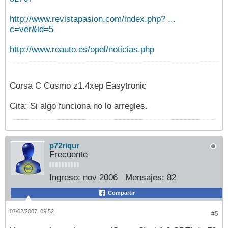
http://www.revistapasion.com/index.php? ...
c=ver&id=5
http://www.roauto.es/opel/noticias.php
Corsa C Cosmo z1.4xep Easytronic
Cita: Si algo funciona no lo arregles.
p72riqur
Frecuente
Ingreso:
nov 2006
Mensajes:
82
Compartir
07/02/2007, 09:52
#5