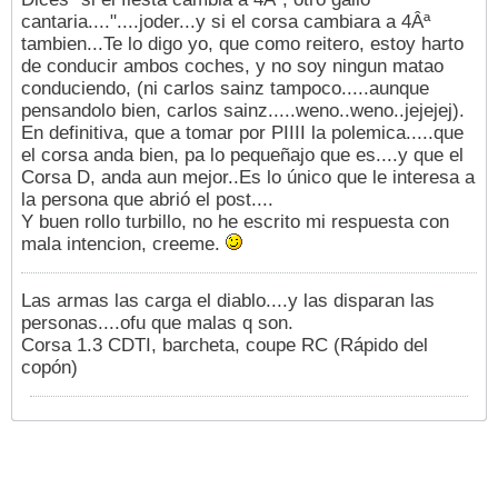
cantaria...."....joder...y si el corsa cambiara a 4Âª
tambien...Te lo digo yo, que como reitero, estoy harto
de conducir ambos coches, y no soy ningun matao
conduciendo, (ni carlos sainz tampoco.....aunque
pensandolo bien, carlos sainz.....weno..weno..jejejej).
En definitiva, que a tomar por PIIII la polemica.....que
el corsa anda bien, pa lo pequeñajo que es....y que el
Corsa D, anda aun mejor..Es lo único que le interesa a
la persona que abrió el post....
Y buen rollo turbillo, no he escrito mi respuesta con
mala intencion, creeme.
Las armas las carga el diablo....y las disparan las
personas....ofu que malas q son.
Corsa 1.3 CDTI, barcheta, coupe RC (Rápido del
copón)