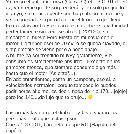
Yo tengo el anterior corsa (Corsa C) el 1.3 CDTI de 70
cv, y creeme que te sorprenderá, y no solo porque lo
diga yo, sino por la gente que ha probado mi coche y
se ha quedado sorprendida por el tironcito que tiene.
En cuestas arriba y en carretera mantiene la velocidad
perfectamente sin venirse abajo (120/130), sin
embargo el nuevo Ford Fiesta de mi novia con el
motor 1.4 turbodiesel de 70 cv, o se queda clavado, o
simplemente se viene poco a poco abajo.
A mi me ha sorprendido muyyy gratamente, y el
consumo es simplemente absurdo. (Excepto en los
primeros meses, que siempre consume algo más
hasta que el motor "Asienta"...).
En adelantamientos, como un campeon, eso si, a
velocidades normales, porque tampoco le puedes
pedir peras al olmo, es decir, nada de ir a 170....jejejej
pero los 140....de lujo que te crujo...
Las armas las carga el diablo....y las disparan las
personas....ofu que malas q son.
Corsa 1.3 CDTI, barcheta, coupe RC (Rápido del
copón)