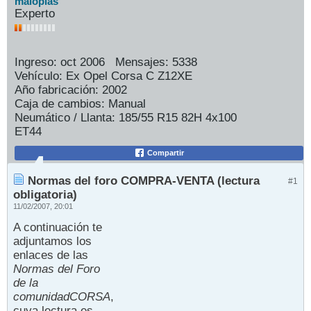
maloplas
Experto
Ingreso:
oct 2006
Mensajes:
5338
Vehículo:
Ex Opel Corsa C Z12XE
Año fabricación:
2002
Caja de cambios:
Manual
Neumático / Llanta:
185/55 R15 82H 4x100
ET44
Compartir
Normas del foro COMPRA-VENTA (lectura
#1
obligatoria)
11/02/2007, 20:01
A continuación te
adjuntamos los
enlaces de las
Normas del Foro
de la
comunidadCORSA
,
cuya lectura es