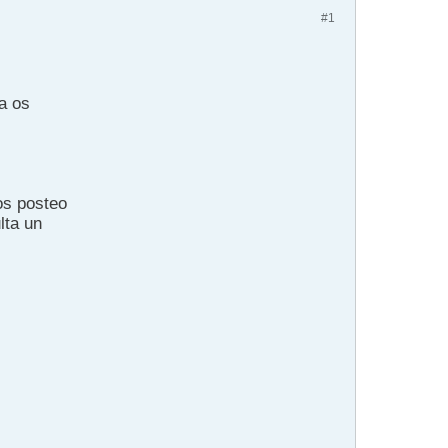
#1
a os
los posteo
lta un