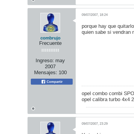
09/07/2007, 18:24
porque hay que quitarl
quien sabe si vendran
combrujo
Frecuente
Ingreso:
may
2007
Mensajes:
100
Compartir
opel combo combi SPO
opel calibra turbo 4x4
09/07/2007, 23:29