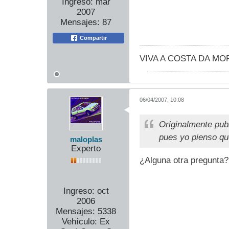
Ingreso:
mar
2007
Mensajes:
87
Compartir
VIVA A COSTA DA MORTE
06/04/2007, 10:08
Originalmente pub
pues yo pienso qu
maloplas
Experto
¿Alguna otra pregunta
Ingreso:
oct
2006
Mensajes:
5338
Vehículo:
Ex