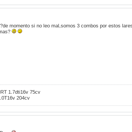
o?de momento si no leo mal,somos 3 combos por estos lare
 mas?
RT 1.7dti16v 75cv
 2.0T16v 204cv