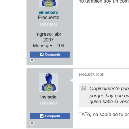
Yo tambien soy un co
elmetxero
Frecuente
Ingreso:
abr
2007
Mensajes:
109
Compartir
10/07/2007, 00:25
Originalmente pub
porque hay que qu
Invitado
quien sabe si ve
TÃ¯o, no sabía de tu c
Compartir