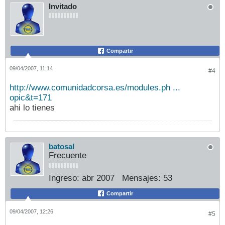
Invitado
Compartir
09/04/2007, 11:14
#4
http://www.comunidadcorsa.es/modules.ph ...
opic&t=171
ahi lo tienes
batosal
Frecuente
Ingreso:
abr 2007
Mensajes:
53
Compartir
09/04/2007, 12:26
#5