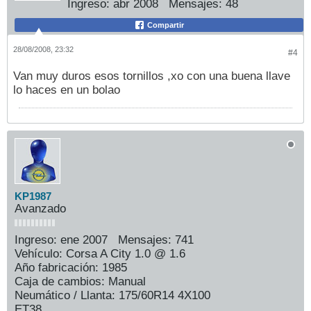
Ingreso:
abr 2008
Mensajes:
48
Compartir
28/08/2008, 23:32
#4
Van muy duros esos tornillos ,xo con una buena llave
lo haces en un bolao
KP1987
Avanzado
Ingreso:
ene 2007
Mensajes:
741
Vehículo:
Corsa A City 1.0 @ 1.6
Año fabricación:
1985
Caja de cambios:
Manual
Neumático / Llanta:
175/60R14 4X100
ET38