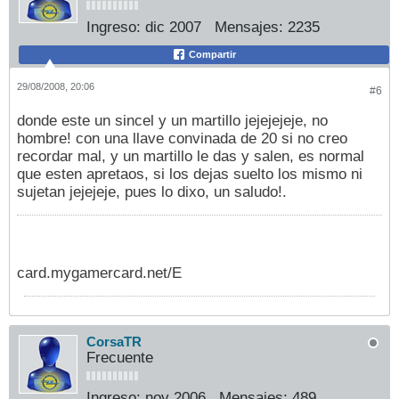
Ingreso:
dic 2007
Mensajes:
2235
Compartir
29/08/2008, 20:06
#6
donde este un sincel y un martillo jejejejeje, no
hombre! con una llave convinada de 20 si no creo
recordar mal, y un martillo le das y salen, es normal
que esten apretaos, si los dejas suelto los mismo ni
sujetan jejejeje, pues lo dixo, un saludo!.
card.mygamercard.net/E
CorsaTR
Frecuente
Ingreso:
nov 2006
Mensajes:
489