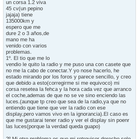
un corsa 1.2 viva
45 cv(un pepino
jajaja) tiene
135000km y
espero que me
dure 2 o 3 años,de
mano me ha
venido con varios
problemas.
1º. El tio que me lo
vendio le quito la radio y me puso una con casete que
no me la cabo de conectar.Y yo nose hacerlo, he
estado mirando por los foros y parece sencillo, y creo
que debido a esto(corregirme si me equivoco) mi
corsa resetea la fehca y la hora cada vez que arranco
el coche,ademas de que no se ve sino enciendo las
luces.(aunque tp creo que sea de la radio,ya que no
entiendo que tiene que ver la radio con ese
display,pero vamos vivo en la ignorancia).El caso es
que me gustarai tener radio y ver el display sin poenr
las luces(porque la verdad queda guapo)
2º Mi otro problema es que mi retrovisor derecho solo