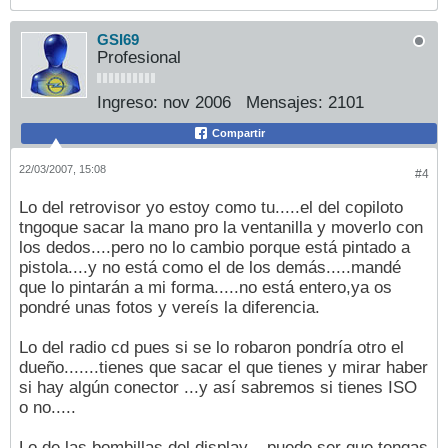
GSI69
Profesional
Ingreso:
nov 2006
Mensajes:
2101
Compartir
22/03/2007, 15:08
#4
Lo del retrovisor yo estoy como tu.....el del copiloto
tngoque sacar la mano pro la ventanilla y moverlo con
los dedos....pero no lo cambio porque está pintado a
pistola....y no está como el de los demás.....mandé
que lo pintarán a mi forma.....no está entero,ya os
pondré unas fotos y vereís la diferencia.
Lo del radio cd pues si se lo robaron pondría otro el
dueño.......tienes que sacar el que tienes y mirar haber
si hay algún conector ...y así sabremos si tienes ISO
o no.....
Lo de las bombillas del display....puede ser que tengas