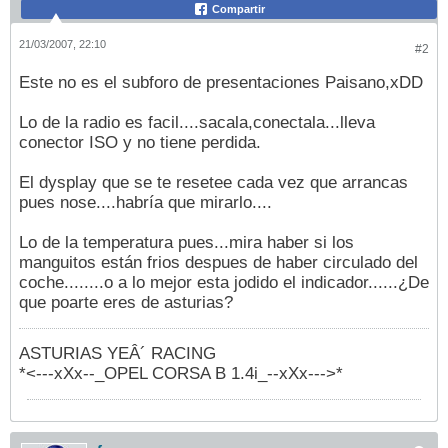
Compartir
21/03/2007, 22:10
#2
Este no es el subforo de presentaciones Paisano,xDD
Lo de la radio es facil....sacala,conectala...lleva
conector ISO y no tiene perdida.
El dysplay que se te resetee cada vez que arrancas
pues nose....habría que mirarlo....
Lo de la temperatura pues...mira haber si los
manguitos están frios despues de haber circulado del
coche........o a lo mejor esta jodido el indicador......¿De
que poarte eres de asturias?
ASTURIAS YEÂ´ RACING
*<---xXx--_OPEL CORSA B 1.4i_--xXx--->*