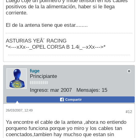
Luego coje un polimetro y mide tensión en los cables
positivos de la la alimentación, haber si le llega
corriente.
El de la antena tiene que estar........
ASTURIAS YEÂ´ RACING
*<---xXx--_OPEL CORSA B 1.4i_--xXx--->*
fuge
Principiante
Ingreso:
mar 2007
Mensajes:
15
Compartir
26/03/2007, 12:49
#12
Ya encontre el cable de la antena ,ahora no entiendo
porqueno funciona porque yo miro y los cables tan
coenctados,tambien hay muchso que estan sin