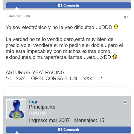
Compartir
22/03/2007, 21:01
#7
Yo soy electrónico y no le veo dificultad...xDDD
La verdad no te lo vendío caro,está muy bien de
precio,yo si vendiera el mío pediría el doble...pero el
mío esta impecabley con muchos extras como
ekipo,lunas,pinturaperfecta,llantas....etc....xDD
ASTURIAS YEÂ´ RACING
*<---xXx--_OPEL CORSA B 1.4i_--xXx--->*
fuge
Principiante
Ingreso:
mar 2007
Mensajes:
15
Compartir