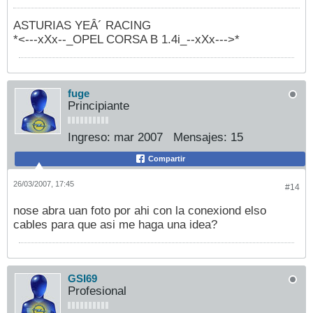
ASTURIAS YEÂ´ RACING
*<---xXx--_OPEL CORSA B 1.4i_--xXx--->*
fuge
Principiante
Ingreso:
mar 2007
Mensajes:
15
Compartir
26/03/2007, 17:45
#14
nose abra uan foto por ahi con la conexiond elso
cables para que asi me haga una idea?
GSI69
Profesional