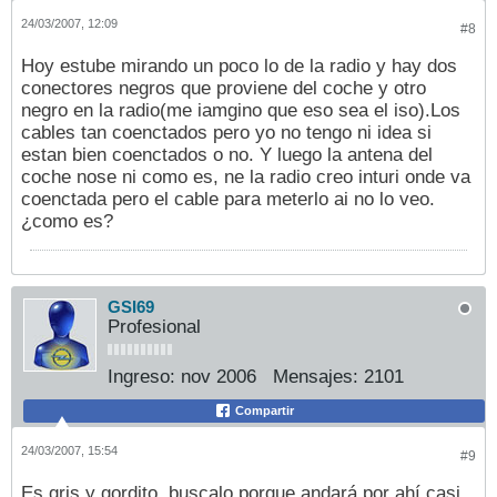
24/03/2007, 12:09
#8
Hoy estube mirando un poco lo de la radio y hay dos
conectores negros que proviene del coche y otro
negro en la radio(me iamgino que eso sea el iso).Los
cables tan coenctados pero yo no tengo ni idea si
estan bien coenctados o no. Y luego la antena del
coche nose ni como es, ne la radio creo inturi onde va
coenctada pero el cable para meterlo ai no lo veo.
¿como es?
GSI69
Profesional
Ingreso:
nov 2006
Mensajes:
2101
Compartir
24/03/2007, 15:54
#9
Es gris y gordito, buscalo porque andará por ahí casi