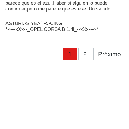
parece que es el azul.Haber si alguien lo puede
confirmar,pero me parece que es ese. Un saludo
ASTURIAS YEÂ´ RACING
*<---xXx--_OPEL CORSA B 1.4i_--xXx--->*
1
2
Próximo