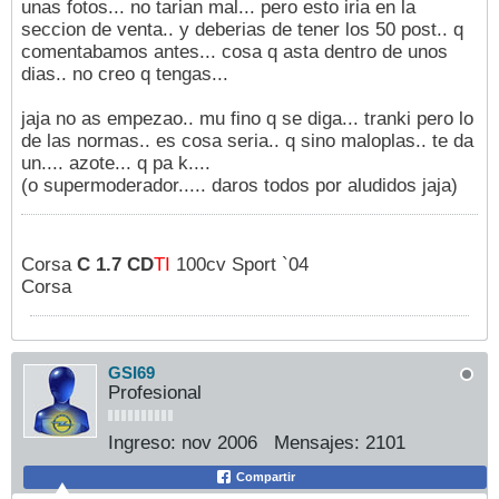
unas fotos... no tarian mal... pero esto iria en la
seccion de venta.. y deberias de tener los 50 post.. q
comentabamos antes... cosa q asta dentro de unos
dias.. no creo q tengas...
jaja no as empezao.. mu fino q se diga... tranki pero lo
de las normas.. es cosa seria.. q sino maloplas.. te da
un.... azote... q pa k....
(o supermoderador..... daros todos por aludidos jaja)
Corsa
C 1.7 CD
TI
100cv Sport `04
Corsa
GSI69
Profesional
Ingreso:
nov 2006
Mensajes:
2101
Compartir