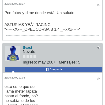
20/05/2007, 23:17
#3
Pon fotos y dime donde está. Un saludo
ASTURIAS YEÂ´ RACING
*<---xXx--_OPEL CORSA B 1.4i_--xXx--->*
Beast
Novato
Ingreso:
may 2007
Mensajes:
5
Compartir
21/05/2007, 10:34
#4
esto es lo que se
llama meter lapata
hasta el fondo, no?
no sabia lo de los