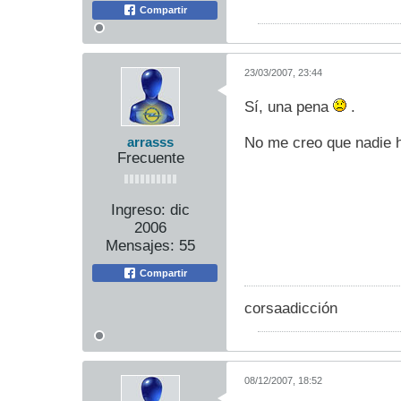
Compartir
23/03/2007, 23:44
Sí, una pena
.
No me creo que nadie h
arrasss
Frecuente
Ingreso:
dic
2006
Mensajes:
55
Compartir
corsaadicción
08/12/2007, 18:52