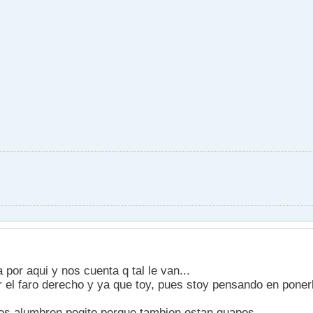
 por aqui y nos cuenta q tal le van...
 el faro derecho y ya que toy, pues stoy pensando en ponerl
os alumbren poqito porque tambien estan guapos