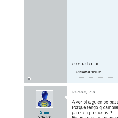
corsaadicción
Etiquetas:
Ninguno
13/02/2007, 22:09
A ver si alguien se pasa
Porque tengo q cambiar
parecen preciosos!!!
Shee
Novato
Es una pena q los negr