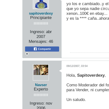
yo los e cambiado..y el
que yo sepa nadie circu
xenon..100€ en ebay...
sapitoverdexy
Principiante
y es la **** caña..ahor
Ingreso:
abr
2007
Mensajes:
46
Compartir
09/12/2007, 03:54
Hola,
Sapitoverdexy
,
Como Moderador del for
Navser
Experto
para Vender, ni cumples
Un saludo.
Ingreso:
nov
2006