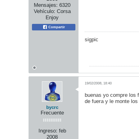
Mensajes:
6320
Vehículo:
Corsa
Enjoy
Compartir
sigpic
19/02/2008, 18:40
buenas yo compre los f
de fuera y le monte lo
bycrc
Frecuente
Ingreso:
feb
2008