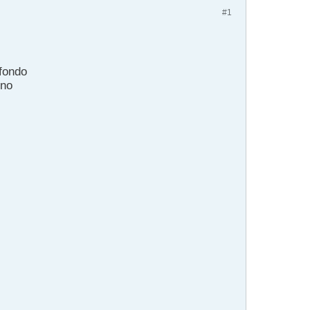
#1
fondo
 no