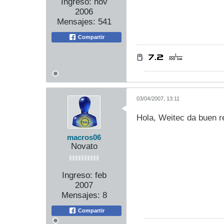
Ingreso:
nov
2006
Mensajes:
541
Compartir
03/04/2007, 13:11
Hola, Weitec da buen re
macros06
Novato
Ingreso:
feb
2007
Mensajes:
8
Compartir