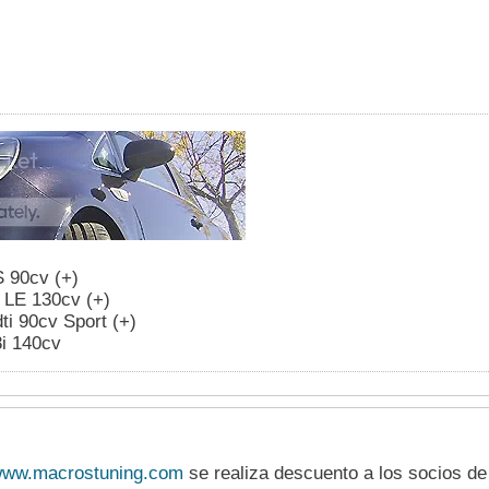
S 90cv (+)
0 LE 130cv (+)
ti 90cv Sport (+)
8i 140cv
ww.macrostuning.com
se realiza descuento a los socios de