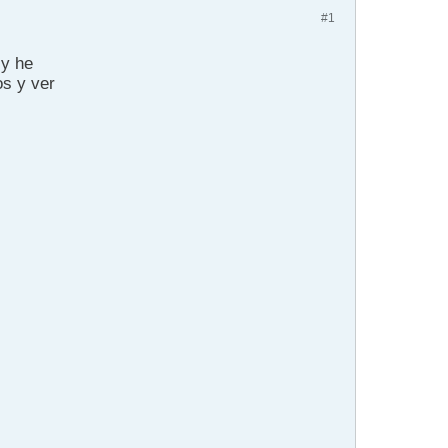
#1
 y he
os y ver