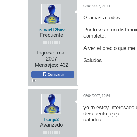
03/04/2007, 21:44
Gracias a todos.
Por lo visto un distrib
ismael125cv
Frecuente
completo.
A ver el precio que me 
Ingreso:
mar
2007
Saludos
Mensajes:
432
Compartir
05/04/2007, 12:56
yo tb estoy interesado 
descuento,jejeje
saludos...
franjc2
Avanzado