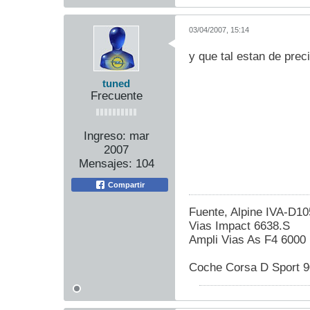
03/04/2007, 15:14
y que tal estan de pre
tuned
Frecuente
Ingreso:
mar
2007
Mensajes:
104
Compartir
Fuente, Alpine IVA-D1
Vias Impact 6638.S
Ampli Vias As F4 6000
Coche Corsa D Sport 9