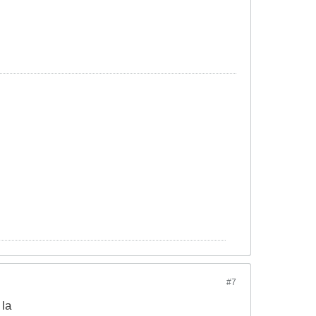
#7
 la