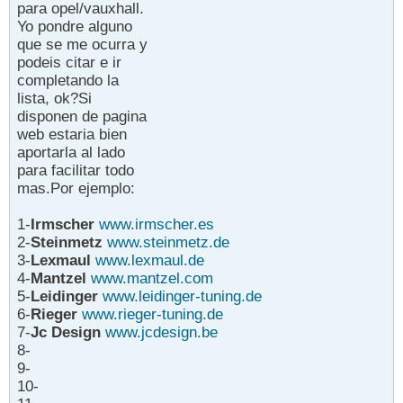
para opel/vauxhall.
Yo pondre alguno
que se me ocurra y
podeis citar e ir
completando la
lista, ok?Si
disponen de pagina
web estaria bien
aportarla al lado
para facilitar todo
mas.Por ejemplo:
1-
Irmscher
www.irmscher.es
2-
Steinmetz
www.steinmetz.de
3-
Lexmaul
www.lexmaul.de
4-
Mantzel
www.mantzel.com
5-
Leidinger
www.leidinger-tuning.de
6-
Rieger
www.rieger-tuning.de
7-
Jc Design
www.jcdesign.be
8-
9-
10-