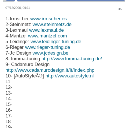
07/12/2006, 09:11
#2
1-Irmscher
www.irmscher.es
2-Steinmetz
www.steinmetz.de
3-Lexmaul
www.lexmaul.de
4-Mantzel
www.mantzel.com
5-Leidinger
www.leidinger-tuning.de
6-Rieger
www.rieger-tuning.de
7-Jc Design
www.jcdesign.be
8- lumma-tuning
http://www.lumma-tuning.de/
9- Cadamuro Design
http://www.cadamurodesign.it/it/index.php
10- [AutoStyleÂ®]
http://www.autostyle.nl
11-
12-
13-
14-
15-
16-
17-
18-
19-