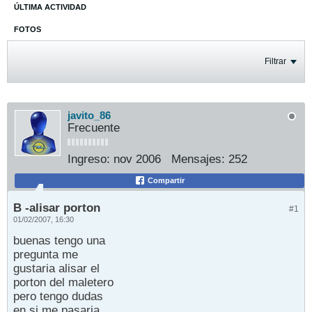
ÚLTIMA ACTIVIDAD
FOTOS
Filtrar
javito_86
Frecuente
Ingreso:
nov 2006
Mensajes:
252
Compartir
B -alisar porton
#1
01/02/2007, 16:30
buenas tengo una
pregunta me
gustaria alisar el
porton del maletero
pero tengo dudas
en si me pasaria