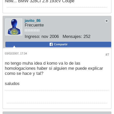
Now... BMW 328CI 2.8 193cv Coupe
javito_86
Frecuente
Ingreso:
nov 2006
Mensajes:
252
Compartir
03/02/2007, 17:34
#7
no tengo muha idea d komo va lo de las
homologaciones haber si alguien me puede explicar
como se hace y tal?
saludos