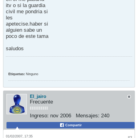
itv o si la guardia
civil me pondria si
les
apetecise.haber si
alguien sabe un
poco de este tama
saludos
Etiquetas:
Ninguno
El_jairo
Frecuente
Ingreso:
nov 2006
Mensajes:
240
Compartir
01/02/2007, 17:35
#2