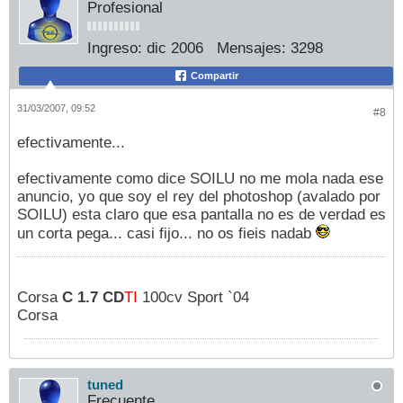
Profesional
Ingreso:
dic 2006
Mensajes:
3298
Compartir
31/03/2007, 09:52
#8
efectivamente...
efectivamente como dice SOILU no me mola nada ese
anuncio, yo que soy el rey del photoshop (avalado por
SOILU) esta claro que esa pantalla no es de verdad es
un corta pega... casi fijo... no os fieis nadab
Corsa
C 1.7 CD
TI
100cv Sport `04
Corsa
tuned
Frecuente