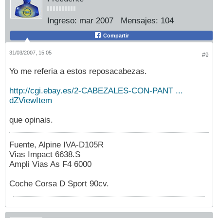
Ingreso:
mar 2007
Mensajes:
104
Compartir
31/03/2007, 15:05
#9
Yo me referia a estos reposacabezas.
http://cgi.ebay.es/2-CABEZALES-CON-PANT ...
dZViewItem
que opinais.
Fuente, Alpine IVA-D105R
Vias Impact 6638.S
Ampli Vias As F4 6000
Coche Corsa D Sport 90cv.