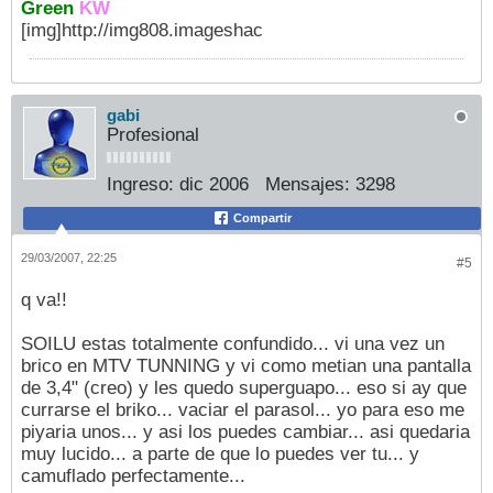
Green
KW
[img]http://img808.imageshac
gabi
Profesional
Ingreso:
dic 2006
Mensajes:
3298
Compartir
29/03/2007, 22:25
#5
q va!!
SOILU estas totalmente confundido... vi una vez un
brico en MTV TUNNING y vi como metian una pantalla
de 3,4" (creo) y les quedo superguapo... eso si ay que
currarse el briko... vaciar el parasol... yo para eso me
piyaria unos... y asi los puedes cambiar... asi quedaria
muy lucido... a parte de que lo puedes ver tu... y
camuflado perfectamente...