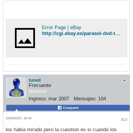
Error Page | eBay
http://cgi.ebay.es/parasol-dvd-tft-7-con-DVD_W0QQitemZ120103418534QQcategoryZ73588QQssPageNameZWDVWQQrdZ1QQcmdZViewItem#ebayphotohosting
tuned
Frecuente
Ingreso:
mar 2007
Mensajes:
104
Compartir
10/04/2007, 18:44
#13
los habia mirado pero la cuestion es si cuando los