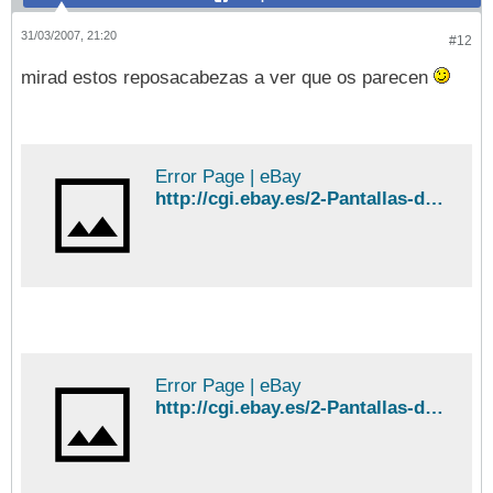
31/03/2007, 21:20
#12
mirad estos reposacabezas a ver que os parecen
Error Page | eBay
http://cgi.ebay.es/2-Pantallas-de-7-TFT-LCD-Reposacabezas-de-Cuero-Beige_W0QQitemZ260101026075QQcategoryZ73588QQrdZ1QQssPageNameZWD10VQQcmdZViewItem#ebayphotohosting
Error Page | eBay
http://cgi.ebay.es/2-Pantallas-de-7-TFT-LCD-Reposacabezas-de-Cuero-Gris_W0QQitemZ260101026086QQcategoryZ73588QQrdZ1QQssPageNameZWD10VQQcmdZViewItem#ebayphotohosting