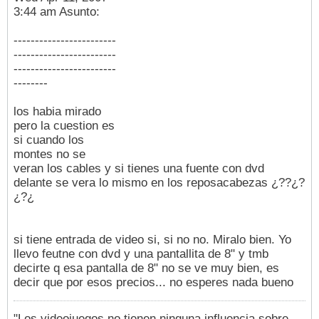
3:44 am Asunto:
------------------------
------------------------
------------------------
--------
los habia mirado
pero la cuestion es
si cuando los
montes no se
veran los cables y si tienes una fuente con dvd
delante se vera lo mismo en los reposacabezas ¿??¿?
¿?¿
si tiene entrada de video si, si no no. Miralo bien. Yo
llevo feutne con dvd y una pantallita de 8" y tmb
decirte q esa pantalla de 8" no se ve muy bien, es
decir que por esos precios... no esperes nada bueno
"Los videojuegos no tienen ninguna influencia sobre