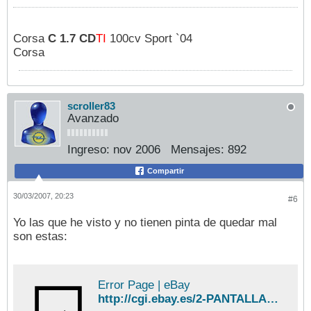
Corsa
C 1.7 CD
TI
100cv Sport `04
Corsa
scroller83
Avanzado
Ingreso:
nov 2006
Mensajes:
892
Compartir
30/03/2007, 20:23
#6
Yo las que he visto y no tienen pinta de quedar mal
son estas:
Error Page | eBay
http://cgi.ebay.es/2-PANTALLAS-PARASOLES-TFT-LCD-8-PULGADOS-WIDESCREEN_W0QQitemZ150107300415QQcategoryZ73588QQtcZphotoQQcmdZViewItem