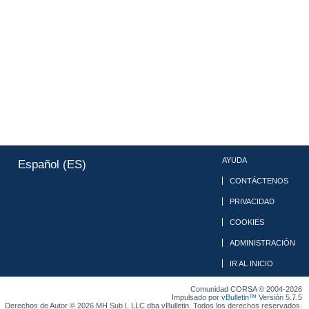
AYUDA
Español (ES)
CONTÁCTENOS
PRIVACIDAD
COOKIES
ADMINISTRACIÓN
IR AL INICIO
Comunidad CORSA © 2004-2026
Impulsado por
vBulletin™
Versión 5.7.5
Derechos de Autor © 2026 MH Sub I, LLC dba vBulletin. Todos los derechos reservados.