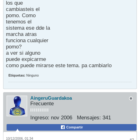
los que
cambiasteis el
pomo. Como
tenemos el
sistema ese dde la
marcha atras
funciona cualquier
pomo?
a ver si alguno
puede expicarme
como puede mirarse este tema. pa cambiarlo
Etiquetas:
Ninguno
AingeruGuardakoa
Frecuente
Ingreso:
nov 2006
Mensajes:
341
Compartir
10/12/2006, 01:34
#2