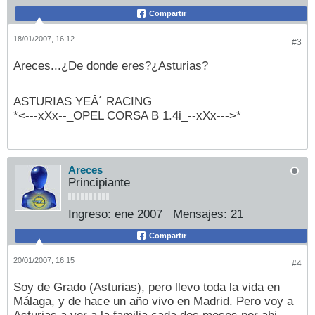
Compartir
18/01/2007, 16:12
#3
Areces...¿De donde eres?¿Asturias?
ASTURIAS YEÂ´ RACING
*<---xXx--_OPEL CORSA B 1.4i_--xXx--->*
Areces
Principiante
Ingreso:
ene 2007
Mensajes:
21
Compartir
20/01/2007, 16:15
#4
Soy de Grado (Asturias), pero llevo toda la vida en
Málaga, y de hace un año vivo en Madrid. Pero voy a