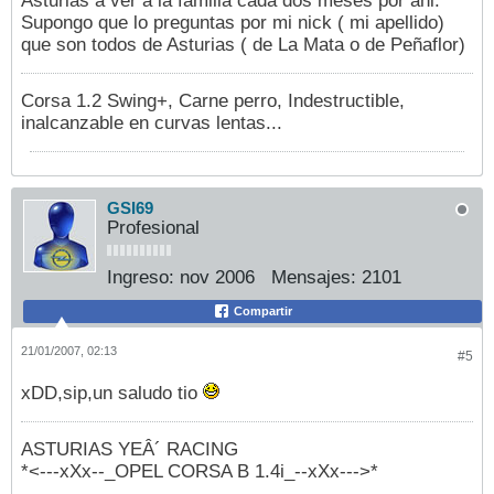
Asturias a ver a la familia cada dos meses por ahi.
Supongo que lo preguntas por mi nick ( mi apellido)
que son todos de Asturias ( de La Mata o de Peñaflor)
Corsa 1.2 Swing+, Carne perro, Indestructible,
inalcanzable en curvas lentas...
GSI69
Profesional
Ingreso:
nov 2006
Mensajes:
2101
Compartir
21/01/2007, 02:13
#5
xDD,sip,un saludo tio
ASTURIAS YEÂ´ RACING
*<---xXx--_OPEL CORSA B 1.4i_--xXx--->*