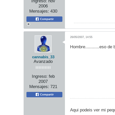
Ingreso:
nov
2006
Mensajes:
430
Compartir
26/05/2007, 14:55
Hombre...........eso de ba
cannabis_33
Avanzado
Ingreso:
feb
2007
Mensajes:
721
Compartir
Aqui podeis ver mi peq