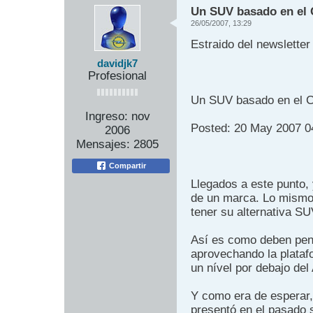
Un SUV basado en el 
26/05/2007, 13:29
Estraido del newsletter
davidjk7
Profesional
Un SUV basado en el C
Ingreso:
nov
Posted: 20 May 2007 
2006
Mensajes:
2805
Compartir
Llegados a este punto
de un marca. Lo mismo d
tener su alternativa SU
Así es como deben pens
aprovechando la plataf
un nível por debajo del
Y como era de esperar,
presentó en el pasado 