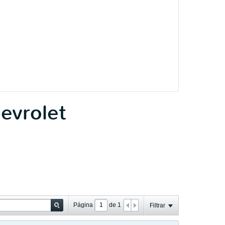
evrolet
Página
de
1
Filtrar