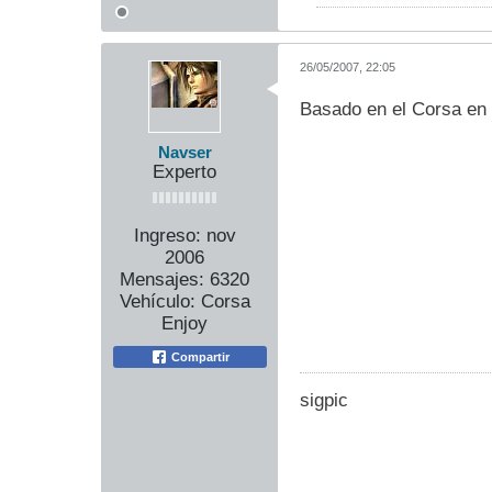
26/05/2007, 22:05
Basado en el Corsa en 
Navser
Experto
Ingreso:
nov
2006
Mensajes:
6320
Vehículo:
Corsa
Enjoy
Compartir
sigpic