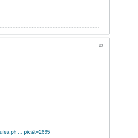
#3
les.ph ... pic&t=2665