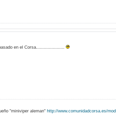
sado en el Corsa......................
ueño "miniviper aleman"
http://www.comunidadcorsa.es/modu