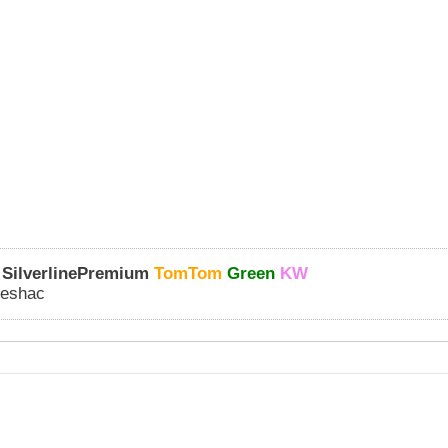
 SilverlinePremium
TomTom
Green
KW
geshac