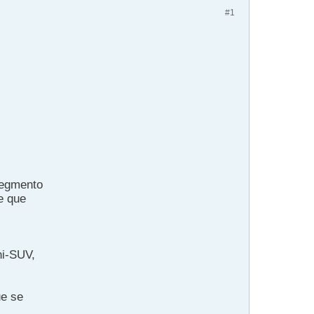
#1
segmento
e que
ni-SUV,
ue se