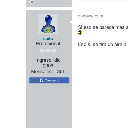
26/05/2007, 22:59
Si eso se parece mas a
soilu
Profesional
Eso si se tira un aira a
Ingreso:
dic
2006
Mensajes:
1361
Compartir