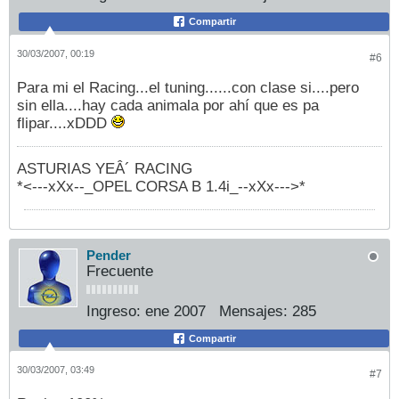
Compartir
30/03/2007, 00:19
#6
Para mi el Racing...el tuning......con clase si....pero
sin ella....hay cada animala por ahí que es pa
flipar....xDDD
ASTURIAS YEÂ´ RACING
*<---xXx--_OPEL CORSA B 1.4i_--xXx--->*
Pender
Frecuente
Ingreso:
ene 2007
Mensajes:
285
Compartir
30/03/2007, 03:49
#7