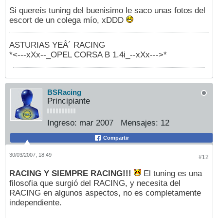
Si quereís tuning del buenisimo le saco unas fotos del
escort de un colega mío, xDDD
ASTURIAS YEÂ´ RACING
*<---xXx--_OPEL CORSA B 1.4i_--xXx--->*
BSRacing
Principiante
Ingreso:
mar 2007
Mensajes:
12
Compartir
30/03/2007, 18:49
#12
RACING Y SIEMPRE RACING!!!
El tuning es una
filosofia que surgió del RACING, y necesita del
RACING en algunos aspectos, no es completamente
independiente.