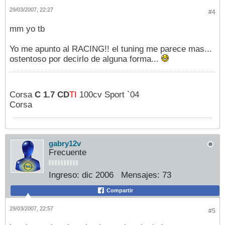
29/03/2007, 22:27
#4
mm yo tb
Yo me apunto al RACING!! el tuning me parece mas...
ostentoso por decirlo de alguna forma...
Corsa
C 1.7 CD
TI
100cv Sport `04
Corsa
gabry12v
Frecuente
Ingreso:
dic 2006
Mensajes:
73
Compartir
29/03/2007, 22:57
#5