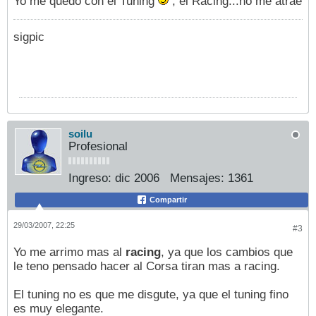
Yo me quedo con el Tuning
, el Racing...no me atrae
sigpic
soilu
Profesional
Ingreso:
dic 2006
Mensajes:
1361
Compartir
29/03/2007, 22:25
#3
Yo me arrimo mas al
racing
, ya que los cambios que
le teno pensado hacer al Corsa tiran mas a racing.
El tuning no es que me disgute, ya que el tuning fino
es muy elegante.