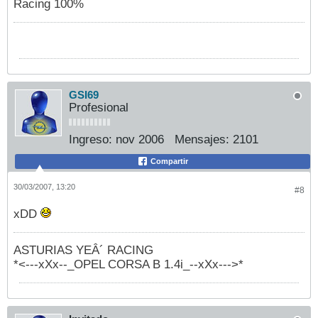
Racing 100%
GSI69
Profesional
Ingreso:
nov 2006
Mensajes:
2101
Compartir
30/03/2007, 13:20
#8
xDD
ASTURIAS YEÂ´ RACING
*<---xXx--_OPEL CORSA B 1.4i_--xXx--->*