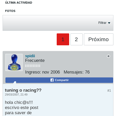
ÚLTIMA ACTIVIDAD
FOTOS
Filtrar
1
2
Próximo
spidii
Frecuente
Ingreso:
nov 2006
Mensajes:
76
Compartir
tuning o racing??
#1
29/03/2007, 21:49
hola chic@s!!!
escrivo este post
para saver de