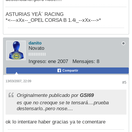
ASTURIAS YEÂ´ RACING
*<---xXx--_OPEL CORSA B 1.4i_--xXx--->*
danito
Novato
Ingreso:
ene 2007
Mensajes:
8
Compartir
13/03/2007, 22:09
#5
Originalmente publicado por
GSI69
es que no creoque se te tensará....prueba
destensarlo..pero nose....
ok lo intentare haber gracias ya te comentare