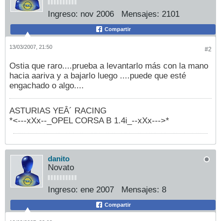
Ingreso:
nov 2006
Mensajes:
2101
Compartir
13/03/2007, 21:50
#2
Ostia que raro....prueba a levantarlo más con la mano
hacia aariva y a bajarlo luego ....puede que esté
engachado o algo....
ASTURIAS YEÂ´ RACING
*<---xXx--_OPEL CORSA B 1.4i_--xXx--->*
danito
Novato
Ingreso:
ene 2007
Mensajes:
8
Compartir