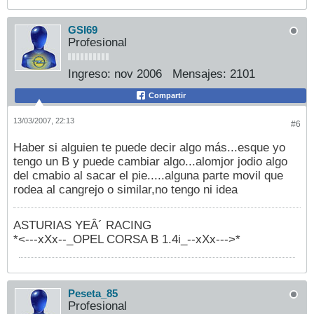
GSI69
Profesional
Ingreso:
nov 2006
Mensajes:
2101
Compartir
13/03/2007, 22:13
#6
Haber si alguien te puede decir algo más...esque yo
tengo un B y puede cambiar algo...alomjor jodio algo
del cmabio al sacar el pie.....alguna parte movil que
rodea al cangrejo o similar,no tengo ni idea
ASTURIAS YEÂ´ RACING
*<---xXx--_OPEL CORSA B 1.4i_--xXx--->*
Peseta_85
Profesional