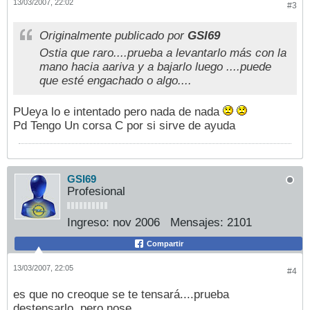
13/03/2007, 22:02
#3
Originalmente publicado por
GSI69
Ostia que raro....prueba a levantarlo más con la
mano hacia aariva y a bajarlo luego ....puede
que esté engachado o algo....
PUeya lo e intentado pero nada de nada
Pd Tengo Un corsa C por si sirve de ayuda
GSI69
Profesional
Ingreso:
nov 2006
Mensajes:
2101
Compartir
13/03/2007, 22:05
#4
es que no creoque se te tensará....prueba
destensarlo..pero nose....