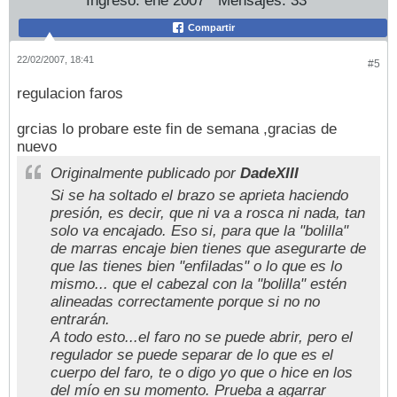
Ingreso:
ene 2007
Mensajes:
33
Compartir
22/02/2007, 18:41
#5
regulacion faros
grcias lo probare este fin de semana ,gracias de
nuevo
Originalmente publicado por
DadeXIII
Si se ha soltado el brazo se aprieta haciendo
presión, es decir, que ni va a rosca ni nada, tan
solo va encajado. Eso si, para que la "bolilla"
de marras encaje bien tienes que asegurarte de
que las tienes bien "enfiladas" o lo que es lo
mismo... que el cabezal con la "bolilla" estén
alineadas correctamente porque si no no
entrarán.
A todo esto...el faro no se puede abrir, pero el
regulador se puede separar de lo que es el
cuerpo del faro, te o digo yo que o hice en los
del mío en su momento. Prueba a agarrar