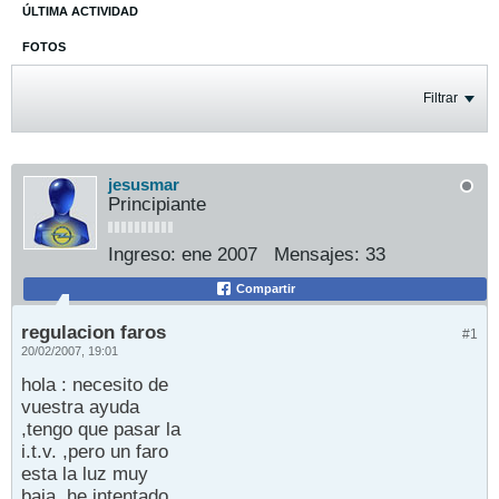
ÚLTIMA ACTIVIDAD
FOTOS
Filtrar
jesusmar
Principiante
Ingreso:
ene 2007
Mensajes:
33
Compartir
regulacion faros
#1
20/02/2007, 19:01
hola : necesito de
vuestra ayuda
,tengo que pasar la
i.t.v. ,pero un faro
esta la luz muy
baja ,he intentado