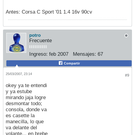
Antes: Corsa C Sport '01 1.4 16v 90cv
potro
Frecuente
Ingreso:
feb 2007
Mensajes:
67
Compartir
25/03/2007, 23:14
#9
okey ya te entendi
y ya estube
mirando jaja logre
desmontar todo;
consola, donde va
es casette la
manecilla, lo que
va delante del
volante... en brebe