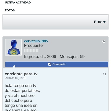
ÚLTIMA ACTIVIDAD
FOTOS
Filtrar
cervatillo1985
Frecuente
Ingreso:
dic 2006
Mensajes:
59
Compartir
corriente para tv
#1
29/04/2007, 09:16
hola tengo una tv
de estas portatiles,
y va al mechero
del coche,pero
tengo una idea en
la cabeza y kiero