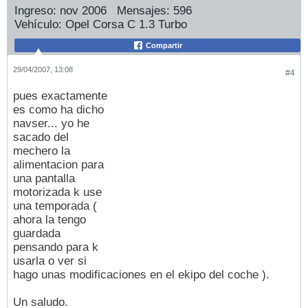
Ingreso:
nov 2006
Mensajes:
596
Vehículo:
Opel Corsa C 1.3 Turbo
Compartir
29/04/2007, 13:08
#4
pues exactamente
es como ha dicho
navser... yo he
sacado del
mechero la
alimentacion para
una pantalla
motorizada k use
una temporada (
ahora la tengo
guardada
pensando para k
usarla o ver si
hago unas modificaciones en el ekipo del coche ).
Un saludo.