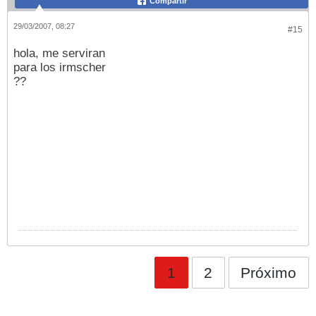
Compartir
29/03/2007, 08:27
#15
hola, me serviran
para los irmscher
??
1
2
Próximo