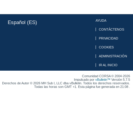
AYUDA
Español (ES)
CONTÁCTENOS
PRIVACIDAD
COOKIES
ADMINISTRACIÓN
IR AL INICIO
Comunidad CORSA © 2004-2026
Impulsado por
vBulletin™
Versión 5.7.5
Derechos de Autor © 2026 MH Sub I, LLC dba vBulletin. Todos los derechos reservados.
Todas las horas son GMT +1. Esta página fue generada en 21:08 .