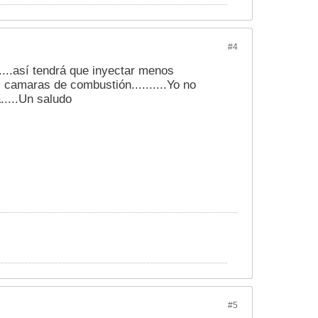
#4
....así tendrá que inyectar menos
s camaras de combustión..........Yo no
.....Un saludo
#5