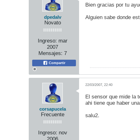
Bien gracias por tu ayud
Alguien sabe donde esta
dpedalv
Novato
Ingreso:
mar
2007
Mensajes:
7
Compartir
22/03/2007, 22:40
El sensor que mide la t
ahi tiene que haber un
corsapucela
Frecuente
salu2.
Ingreso:
nov
2006