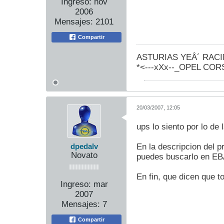
Ingreso:
nov
2006
Mensajes:
2101
Compartir
ASTURIAS YEÂ´ RAC
*<---xXx--_OPEL CORSA
20/03/2007, 12:05
ups lo siento por lo de 
En la descripcion del p
dpedalv
Novato
puedes buscarlo en EBA
En fin, que dicen que t
Ingreso:
mar
2007
Mensajes:
7
Compartir