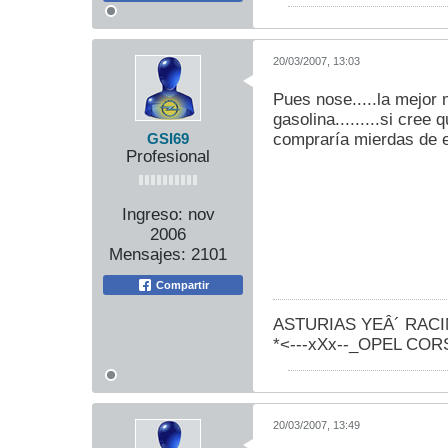
20/03/2007, 13:03
Pues nose.....la mejor 
gasolina.........si cre
compraría mierdas de e
GSI69
Profesional
Ingreso:
nov
2006
Mensajes:
2101
Compartir
ASTURIAS YEÂ´ RAC
*<---xXx--_OPEL CORSA
20/03/2007, 13:49