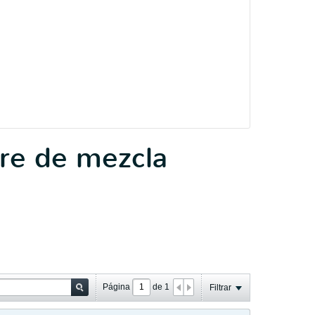
ire de mezcla
Página
de
1
Filtrar