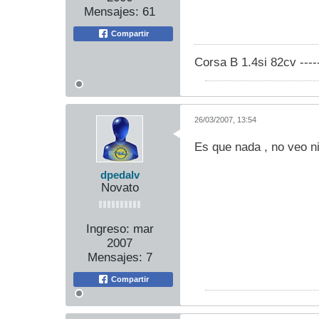
Mensajes:
61
Compartir
Corsa B 1.4si 82cv ----
26/03/2007, 13:54
Es que nada , no veo ni
dpedalv
Novato
Ingreso:
mar
2007
Mensajes:
7
Compartir