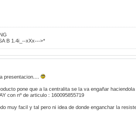
ING
 B 1.4i_--xXx--->*
la presentacion....
roducto pone que a la centralita se la va engañar haciendola 
Y con nº de articulo : 160095855719
odo muy facil y tal pero ni idea de donde enganchar la resiste