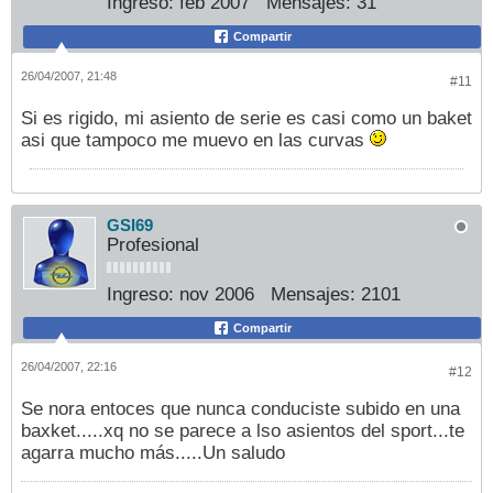
Ingreso:
feb 2007
Mensajes:
31
Compartir
26/04/2007, 21:48
#11
Si es rigido, mi asiento de serie es casi como un baket
asi que tampoco me muevo en las curvas
GSI69
Profesional
Ingreso:
nov 2006
Mensajes:
2101
Compartir
26/04/2007, 22:16
#12
Se nora entoces que nunca conduciste subido en una
baxket.....xq no se parece a lso asientos del sport...te
agarra mucho más.....Un saludo