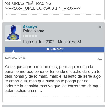
ASTURIAS YEÂ´ RACING
*<---xXx--_OPEL CORSA B 1.4i_--xXx--->*
Shaolyn
Principiante
Ingreso:
feb 2007
Mensajes:
31
Compartir
27/04/2007, 09:31
#13
Ya se que agarra mucho mas, pero aqui mucho la
pena no merece ponerlo, teniendo el coche duro ya te
desriñonas y de lo malo, malo el asiento de serie algo
te amortigua, mas que nada no lo pongo por no
joderme la espalda mas ya que las carreteras de aqui
estan echas una m...