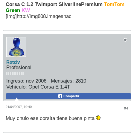
Corsa C 1.2 Twimport SilverlinePremium
TomTom
Green
KW
[img]http://img808.imageshac
Rotciv
Profesional
Ingreso:
nov 2006
Mensajes:
2810
Vehículo:
Opel Corsa E 1.4T
Compartir
21/04/2007, 19:40
#4
Muy chulo ese corsita tiene buena pinta