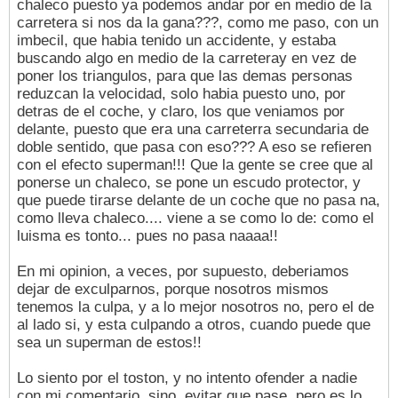
chaleco puesto ya podemos andar por en medio de la
carretera si nos da la gana???, como me paso, con un
imbecil, que habia tenido un accidente, y estaba
buscando algo en medio de la carreteray en vez de
poner los triangulos, para que las demas personas
reduzcan la velocidad, solo habia puesto uno, por
detras de el coche, y claro, los que veniamos por
delante, puesto que era una carreterra secundaria de
doble sentido, que pasa con eso??? A eso se refieren
con el efecto superman!!! Que la gente se cree que al
ponerse un chaleco, se pone un escudo protector, y
que puede tirarse delante de un coche que no pasa na,
como lleva chaleco.... viene a se como lo de: como el
luisma es tonto... pues no pasa naaaa!!
En mi opinion, a veces, por supuesto, deberiamos
dejar de exculparnos, porque nosotros mismos
tenemos la culpa, y a lo mejor nosotros no, pero el de
al lado si, y esta culpando a otros, cuando puede que
sea un superman de estos!!
Lo siento por el toston, y no intento ofender a nadie
con mi comentario, sino, evitar que pase, pero es lo