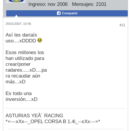
Ingreso:
nov 2006
Mensajes:
2101
Compartir
25/01/2007, 15:46
#11
Así les dariaís
uso....xDDDD
Esos millones los
han utilizado para
crear/poner
radares.....xD....pa
ra recaudar aún
más...xD
Es todo una
inversión....xD
ASTURIAS YEÂ´ RACING
*<---xXx--_OPEL CORSA B 1.4i_--xXx--->*