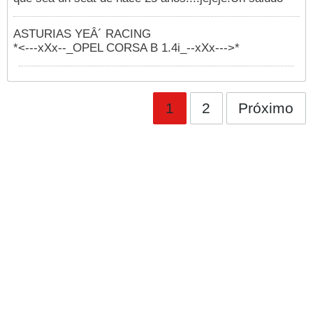
ASTURIAS YEÂ´ RACING
*<---xXx--_OPEL CORSA B 1.4i_--xXx--->*
1
2
Próximo