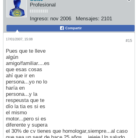
Profesional
Ingreso:
nov 2006
Mensajes:
2101
Compartir
17/01/2007, 15:08
#15
Pues que te lleve
algún
amigo/familiar....es
que esas cosas
ahí que ir en
persona...yo no lo
haría en
persona...y la
respeusta que te
dío la tia es si es
el mismo
motor...pero si es
diferente y supera
el 30% de cv tienes que homologar,siempre...al caso
que sea un seat de hace 25 años....jejeje.Un saludo