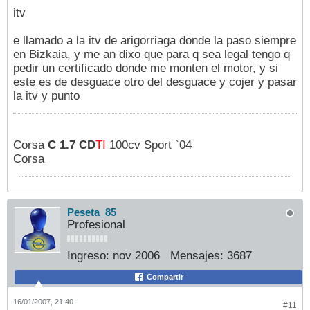
itv
e llamado a la itv de arigorriaga donde la paso siempre
en Bizkaia, y me an dixo que para q sea legal tengo q
pedir un certificado donde me monten el motor, y si
este es de desguace otro del desguace y cojer y pasar
la itv y punto
Corsa
C 1.7 CD
TI
100cv Sport `04
Corsa
Peseta_85
Profesional
Ingreso:
nov 2006
Mensajes:
3687
Compartir
16/01/2007, 21:40
#11