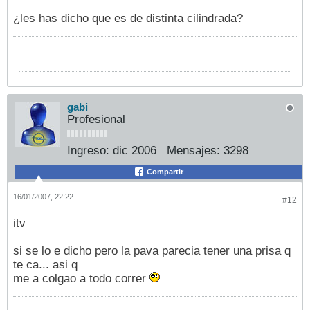
¿les has dicho que es de distinta cilindrada?
gabi
Profesional
Ingreso:
dic 2006
Mensajes:
3298
Compartir
16/01/2007, 22:22
#12
itv
si se lo e dicho pero la pava parecia tener una prisa q
te ca... asi q
me a colgao a todo correr