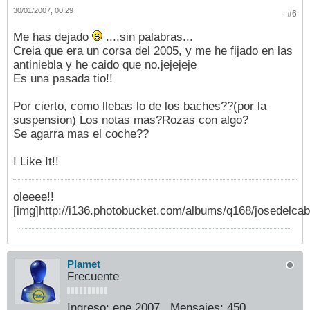
30/01/2007, 00:29
#6
Me has dejado
....sin palabras...
Creia que era un corsa del 2005, y me he fijado en las
antiniebla y he caido que no.jejejeje
Es una pasada tio!!
Por cierto, como llebas lo de los baches??(por la
suspension) Los notas mas?Rozas con algo?
Se agarra mas el coche??
I Like It!!
oleeee!!
[img]http://i136.photobucket.com/albums/q168/josedelcab
Plamet
Frecuente
Ingreso:
ene 2007
Mensajes:
450