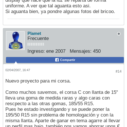
display que hace que la luz se reparta de forma
uniforme. A ver que tal aguanta esto asi.
Si aguanta bien, ya pondre algunas fotos del bricoo.
Plamet
Frecuente
Ingreso:
ene 2007
Mensajes:
450
Compartir
02/04/2007, 16:47
#14
Nuevo proyecto para mi corsa.
Como muchos savemos, el corsa C con llanta de 15"
lleva una goma de medida raras y algo caras con
rescpecto a las otras gomas, 185/55 R15.
Pues he estado investigando y se puede poner la
195/50 R15 sin problema de homologación y con la
misma llanta. Aparte de ganar en tema agarre al llevar
un perfil mas bajo, también nos vamos ahorrar unos €.