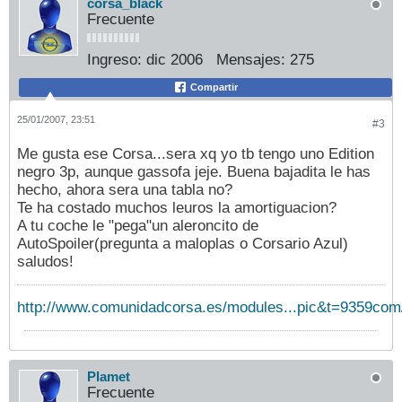
corsa_black
Frecuente
Ingreso:
dic 2006
Mensajes:
275
Compartir
25/01/2007, 23:51
#3
Me gusta ese Corsa...sera xq yo tb tengo uno Edition
negro 3p, aunque gassofa jeje. Buena bajadita le has
hecho, ahora sera una tabla no?
Te ha costado muchos leuros la amortiguacion?
A tu coche le "pega"un aleroncito de
AutoSpoiler(pregunta a maloplas o Corsario Azul)
saludos!
http://www.comunidadcorsa.es/modules...pic&t=9359com
Plamet
Frecuente