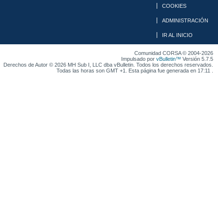
COOKIES
ADMINISTRACIÓN
IR AL INICIO
Comunidad CORSA © 2004-2026
Impulsado por
vBulletin™
Versión 5.7.5
Derechos de Autor © 2026 MH Sub I, LLC dba vBulletin. Todos los derechos reservados.
Todas las horas son GMT +1. Esta página fue generada en 17:11 .