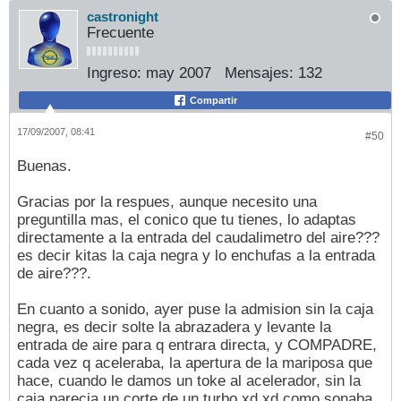
castronight
Frecuente
Ingreso:
may 2007
Mensajes:
132
Compartir
17/09/2007, 08:41
#50
Buenas.
Gracias por la respues, aunque necesito una
preguntilla mas, el conico que tu tienes, lo adaptas
directamente a la entrada del caudalimetro del aire???
es decir kitas la caja negra y lo enchufas a la entrada
de aire???.
En cuanto a sonido, ayer puse la admision sin la caja
negra, es decir solte la abrazadera y levante la
entrada de aire para q entrara directa, y COMPADRE,
cada vez q aceleraba, la apertura de la mariposa que
hace, cuando le damos un toke al acelerador, sin la
caja parecia un corte de un turbo xd xd como sonaba