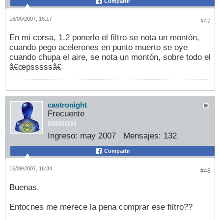
Compartir
16/09/2007, 15:17
#47
En mi corsa, 1.2 ponerle el filtro se nota un montón,
cuando pego acelerones en punto muerto se oye
cuando chupa el aire, se nota un montón, sobre todo el
â€œpsssssâ€
castronight
Frecuente
Ingreso:
may 2007
Mensajes:
132
Compartir
16/09/2007, 16:34
#48
Buenas.
Entocnes me merece la pena comprar ese filtro??